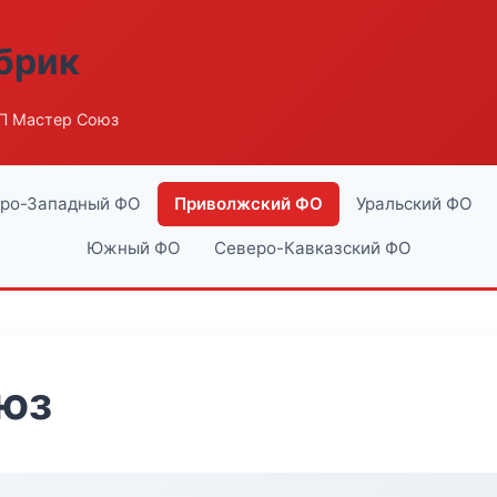
абрик
П Мастер Союз
ро-Западный ФО
Приволжский ФО
Уральский ФО
Южный ФО
Северо-Кавказский ФО
юз