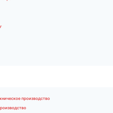
г
хническое производство
производство