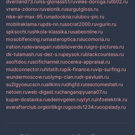
dveriland73.ru
nis-glonass51.ru
veles-doroga.ru
tb02.ru
vrema-zdorov.ru
velonik.ru
surgutgloss.ru
nike-air-max-95.ru
nadookna.ru
lubov-pic.ru
mobilreklama.ru
pds-nn.ru
socrat2000.ru
vgurin.ru
spksochi.ru
shkola-klassika.ru
sabeonline.ru
mosoblfencing.ru
masteroptica.ru
lucomoria.ru
iration.ru
devanagari.ru
biblioverde.ru
igro-pictures.ru
dk-tulamash.ru
s-dez-s.ru
peysok.ru
blackcountess.ru
asoftdoc.ru
scifichannel.ru
ocenka-appraisal.ru
mudconnector.ru
hitstih.ru
pik-finance.ru
vip-surfing.ru
wundermoscow.ru
olymp-clan.ru
dr-pavlush.ru
su2lgyoeucscn.ru
allkmv.ru
dhgfd.ru
tesotomeshell.ru
netoen.ru
web-digest.ru
changanqiyuana07.ru
kuper-dostavka.ru
edemvgelen.ru
ytyt.ru
infoelektrik.ru
everafterclub.org
kirillkgr.ru
goodv1234.ru
oopslady.ru