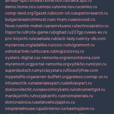
airheat-spb.ru
fisika.home.nov.ru
orakul.spb.ru
demo.home.nov.ru
mnso.ru
home.nov.ru
cemko.ru
comp-land.org
7gazet.ru
bicom-oil.ru
superiorsearch.ru
bulgarianedvizhimost.ru
sn-hram.ru
senovosti.ru
fexer.ru
snite-mebel.ru
anamvkusno.ru
technosaratov.ru
0sporte.ru
9rota-game.ru
bigbad.ru
227gp.ru
wes-ex.ru
pro-kirpichi.ru
israelsale.ru
black-lady.ru
stroy-db.com
mynances.org
ladalike.ru
zozor.ru
dvigremont.ru
odnokartinki.ru
htccare.ru
blogizotovoy.ru
oysters-digital.ru
o-remonte.org
remontdoma.com
myremont.org
portal-remonta.org
vyitikho.ru
mirjon.ru
superdeutsch.ru
mycrazystars.ru
filosofyfree.com
mypetslife.org
warren-buffett.org
greleon.com
sp-or.ru
infoelectrik.ru
materialexpert.ru
detkiexpert.ru
doktorvilechit.ru
vsesvoimirykami.ru
instrumentgid.ru
manikjurinfo.ru
hozjajkainfo.ru
stroimaterials.ru
doktoradvice.ru
selskoehozjajstvo.ru
otopleniehouse.ru
justinterior.ru
chastnyjdom.ru