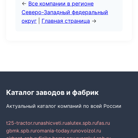
←
Все компании в регионе
Северо-Западный федеральный
округ
|
Главная страница
→
Каталог заводов и фабрик
Актуальный каталог компаний по всей России
t25-tractor.ru
nashicveti.ru
alutex.spb.ru
fas.ru
gbmk.spb.ru
romania-today.ru
novoizol.ru