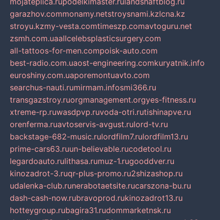
mojateplica.ru
podelkimaster.ru
landshaftblog.ru
garazhov.com
monamy.net
stroysnami.kz
lcna.kz
stroyu.kz
my-vesta.com
timeszp.com
avtoguru.net
zsmh.com.ua
allcelebsplasticsurgery.com
all-tattoos-for-men.com
poisk-auto.com
best-radio.com.ua
ost-engineering.com
kuryatnik.info
euroshiny.com.ua
poremontuavto.com
searchus-nauti.ru
mirmam.info
smi366.ru
transgazstroy.ru
orgmanagement.org
yes-fitness.ru
xtreme-rp.ru
wasdpvp.ru
voda-otri.ru
tishinapve.ru
orenferma.ru
avtoservis-avgust.ru
lord-tv.ru
backstage-682-music.ru
lordfilm7.ru
lordfilm13.ru
prime-cars63.ru
un-believable.ru
codetool.ru
legardoauto.ru
lithasa.ru
muz-1.ru
gooddver.ru
kinozadrot-3.ru
qr-plus-promo.ru
2shizashop.ru
udalenka-club.ru
nerabotaetsite.ru
carszona-bu.ru
dash-cash-now.ru
bravoprod.ru
kinozadrot13.ru
hotteygroup.ru
bagira31.ru
dommarketnsk.ru