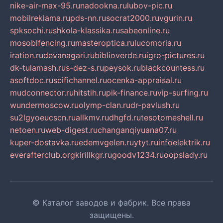
nike-air-max-95.ru
nadookna.ru
lubov-pic.ru
mobilreklama.ru
pds-nn.ru
socrat2000.ru
vgurin.ru
spksochi.ru
shkola-klassika.ru
sabeonline.ru
mosoblfencing.ru
masteroptica.ru
lucomoria.ru
iration.ru
devanagari.ru
biblioverde.ru
igro-pictures.ru
dk-tulamash.ru
s-dez-s.ru
peysok.ru
blackcountess.ru
asoftdoc.ru
scifichannel.ru
ocenka-appraisal.ru
mudconnector.ru
hitstih.ru
pik-finance.ru
vip-surfing.ru
wundermoscow.ru
olymp-clan.ru
dr-pavlush.ru
su2lgyoeucscn.ru
allkmv.ru
dhgfd.ru
tesotomeshell.ru
netoen.ru
web-digest.ru
changanqiyuana07.ru
kuper-dostavka.ru
edemvgelen.ru
ytyt.ru
infoelektrik.ru
everafterclub.org
kirillkgr.ru
goodv1234.ru
oopslady.ru
© Каталог заводов и фабрик. Все права
защищены.