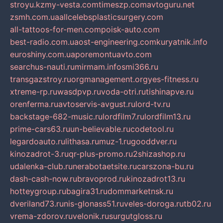
stroyu.kz
my-vesta.com
timeszp.com
avtoguru.net
zsmh.com.ua
allcelebsplasticsurgery.com
all-tattoos-for-men.com
poisk-auto.com
best-radio.com.ua
ost-engineering.com
kuryatnik.info
euroshiny.com.ua
poremontuavto.com
searchus-nauti.ru
mirmam.info
smi366.ru
transgazstroy.ru
orgmanagement.org
yes-fitness.ru
xtreme-rp.ru
wasdpvp.ru
voda-otri.ru
tishinapve.ru
orenferma.ru
avtoservis-avgust.ru
lord-tv.ru
backstage-682-music.ru
lordfilm7.ru
lordfilm13.ru
prime-cars63.ru
un-believable.ru
codetool.ru
legardoauto.ru
lithasa.ru
muz-1.ru
gooddver.ru
kinozadrot-3.ru
qr-plus-promo.ru
2shizashop.ru
udalenka-club.ru
nerabotaetsite.ru
carszona-bu.ru
dash-cash-now.ru
bravoprod.ru
kinozadrot13.ru
hotteygroup.ru
bagira31.ru
dommarketnsk.ru
dveriland73.ru
nis-glonass51.ru
veles-doroga.ru
tb02.ru
vrema-zdorov.ru
velonik.ru
surgutgloss.ru