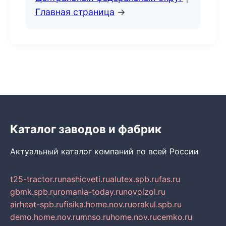
Главная страница
→
Каталог заводов и фабрик
Актуальный каталог компаний по всей России
t25-tractor.ru
nashicveti.ru
alutex.spb.ru
fas.ru
gbmk.spb.ru
romania-today.ru
novoizol.ru
airheat-spb.ru
fisika.home.nov.ru
orakul.spb.ru
demo.home.nov.ru
mnso.ru
home.nov.ru
cemko.ru