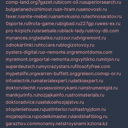
comp-land.org
7gazet.ru
bicom-oil.ru
superiorsearch.ru
bulgarianedvizhimost.ru
sn-hram.ru
senovosti.ru
fexer.ru
snite-mebel.ru
anamvkusno.ru
technosaratov.ru
0sporte.ru
9rota-game.ru
bigbad.ru
227gp.ru
wes-ex.ru
pro-kirpichi.ru
israelsale.ru
black-lady.ru
stroy-db.com
mynances.org
ladalike.ru
zozor.ru
dvigremont.ru
odnokartinki.ru
htccare.ru
blogizotovoy.ru
oysters-digital.ru
o-remonte.org
remontdoma.com
myremont.org
portal-remonta.org
vyitikho.ru
mirjon.ru
superdeutsch.ru
mycrazystars.ru
filosofyfree.com
mypetslife.org
warren-buffett.org
greleon.com
sp-or.ru
infoelectrik.ru
materialexpert.ru
detkiexpert.ru
doktorvilechit.ru
vsesvoimirykami.ru
instrumentgid.ru
manikjurinfo.ru
hozjajkainfo.ru
stroimaterials.ru
doktoradvice.ru
selskoehozjajstvo.ru
otopleniehouse.ru
justinterior.ru
chastnyjdom.ru
mojateplica.ru
podelkimaster.ru
landshaftblog.ru
garazhov.com
monamy.net
stroysnami.kz
lcna.kz