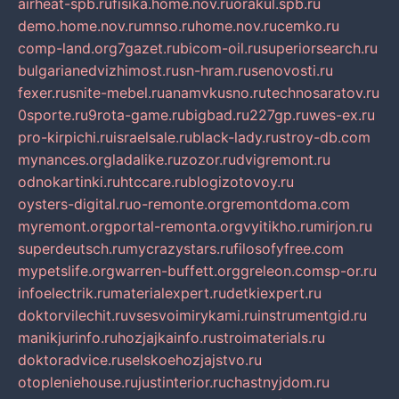
airheat-spb.ru
fisika.home.nov.ru
orakul.spb.ru
demo.home.nov.ru
mnso.ru
home.nov.ru
cemko.ru
comp-land.org
7gazet.ru
bicom-oil.ru
superiorsearch.ru
bulgarianedvizhimost.ru
sn-hram.ru
senovosti.ru
fexer.ru
snite-mebel.ru
anamvkusno.ru
technosaratov.ru
0sporte.ru
9rota-game.ru
bigbad.ru
227gp.ru
wes-ex.ru
pro-kirpichi.ru
israelsale.ru
black-lady.ru
stroy-db.com
mynances.org
ladalike.ru
zozor.ru
dvigremont.ru
odnokartinki.ru
htccare.ru
blogizotovoy.ru
oysters-digital.ru
o-remonte.org
remontdoma.com
myremont.org
portal-remonta.org
vyitikho.ru
mirjon.ru
superdeutsch.ru
mycrazystars.ru
filosofyfree.com
mypetslife.org
warren-buffett.org
greleon.com
sp-or.ru
infoelectrik.ru
materialexpert.ru
detkiexpert.ru
doktorvilechit.ru
vsesvoimirykami.ru
instrumentgid.ru
manikjurinfo.ru
hozjajkainfo.ru
stroimaterials.ru
doktoradvice.ru
selskoehozjajstvo.ru
otopleniehouse.ru
justinterior.ru
chastnyjdom.ru