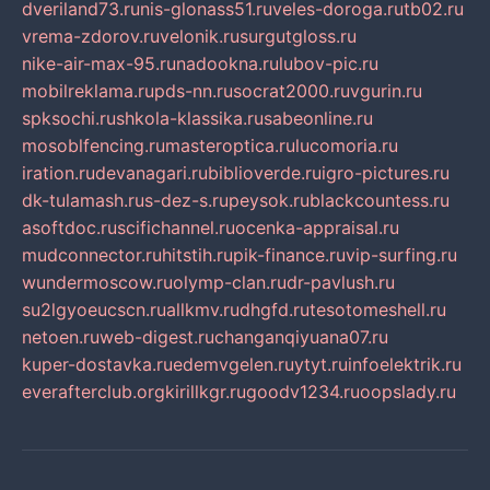
dveriland73.ru
nis-glonass51.ru
veles-doroga.ru
tb02.ru
vrema-zdorov.ru
velonik.ru
surgutgloss.ru
nike-air-max-95.ru
nadookna.ru
lubov-pic.ru
mobilreklama.ru
pds-nn.ru
socrat2000.ru
vgurin.ru
spksochi.ru
shkola-klassika.ru
sabeonline.ru
mosoblfencing.ru
masteroptica.ru
lucomoria.ru
iration.ru
devanagari.ru
biblioverde.ru
igro-pictures.ru
dk-tulamash.ru
s-dez-s.ru
peysok.ru
blackcountess.ru
asoftdoc.ru
scifichannel.ru
ocenka-appraisal.ru
mudconnector.ru
hitstih.ru
pik-finance.ru
vip-surfing.ru
wundermoscow.ru
olymp-clan.ru
dr-pavlush.ru
su2lgyoeucscn.ru
allkmv.ru
dhgfd.ru
tesotomeshell.ru
netoen.ru
web-digest.ru
changanqiyuana07.ru
kuper-dostavka.ru
edemvgelen.ru
ytyt.ru
infoelektrik.ru
everafterclub.org
kirillkgr.ru
goodv1234.ru
oopslady.ru