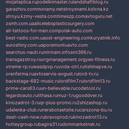
mojateplica.ru
podelkimaster.ru
landshaftblog.ru
garazhov.com
monamy.net
stroysnami.kz
lcna.kz
stroyu.kz
my-vesta.com
timeszp.com
avtoguru.net
zsmh.com.ua
allcelebsplasticsurgery.com
all-tattoos-for-men.com
poisk-auto.com
best-radio.com.ua
ost-engineering.com
kuryatnik.info
euroshiny.com.ua
poremontuavto.com
searchus-nauti.ru
mirmam.info
smi366.ru
transgazstroy.ru
orgmanagement.org
yes-fitness.ru
xtreme-rp.ru
wasdpvp.ru
voda-otri.ru
tishinapve.ru
orenferma.ru
avtoservis-avgust.ru
lord-tv.ru
backstage-682-music.ru
lordfilm7.ru
lordfilm13.ru
prime-cars63.ru
un-believable.ru
codetool.ru
legardoauto.ru
lithasa.ru
muz-1.ru
gooddver.ru
kinozadrot-3.ru
qr-plus-promo.ru
2shizashop.ru
udalenka-club.ru
nerabotaetsite.ru
carszona-bu.ru
dash-cash-now.ru
bravoprod.ru
kinozadrot13.ru
hotteygroup.ru
bagira31.ru
dommarketnsk.ru