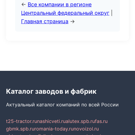
←
Все компании в регионе
Центральный федеральный округ
|
Главная страница
→
Каталог заводов и фабрик
Актуальный каталог компаний по всей России
t25-tractor.ru
nashicveti.ru
alutex.spb.ru
fas.ru
gbmk.spb.ru
romania-today.ru
novoizol.ru