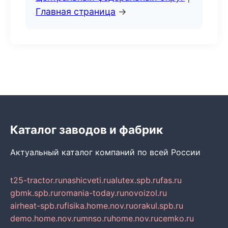
Главная страница
→
Каталог заводов и фабрик
Актуальный каталог компаний по всей России
t25-tractor.ru
nashicveti.ru
alutex.spb.ru
fas.ru
gbmk.spb.ru
romania-today.ru
novoizol.ru
airheat-spb.ru
fisika.home.nov.ru
orakul.spb.ru
demo.home.nov.ru
mnso.ru
home.nov.ru
cemko.ru