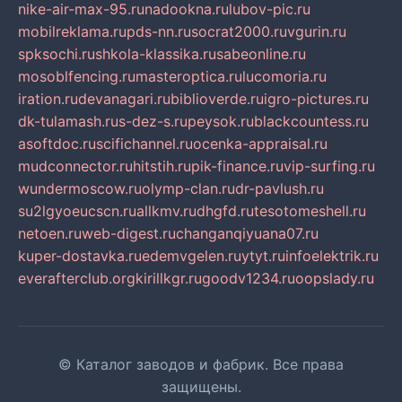
nike-air-max-95.ru
nadookna.ru
lubov-pic.ru
mobilreklama.ru
pds-nn.ru
socrat2000.ru
vgurin.ru
spksochi.ru
shkola-klassika.ru
sabeonline.ru
mosoblfencing.ru
masteroptica.ru
lucomoria.ru
iration.ru
devanagari.ru
biblioverde.ru
igro-pictures.ru
dk-tulamash.ru
s-dez-s.ru
peysok.ru
blackcountess.ru
asoftdoc.ru
scifichannel.ru
ocenka-appraisal.ru
mudconnector.ru
hitstih.ru
pik-finance.ru
vip-surfing.ru
wundermoscow.ru
olymp-clan.ru
dr-pavlush.ru
su2lgyoeucscn.ru
allkmv.ru
dhgfd.ru
tesotomeshell.ru
netoen.ru
web-digest.ru
changanqiyuana07.ru
kuper-dostavka.ru
edemvgelen.ru
ytyt.ru
infoelektrik.ru
everafterclub.org
kirillkgr.ru
goodv1234.ru
oopslady.ru
© Каталог заводов и фабрик. Все права
защищены.