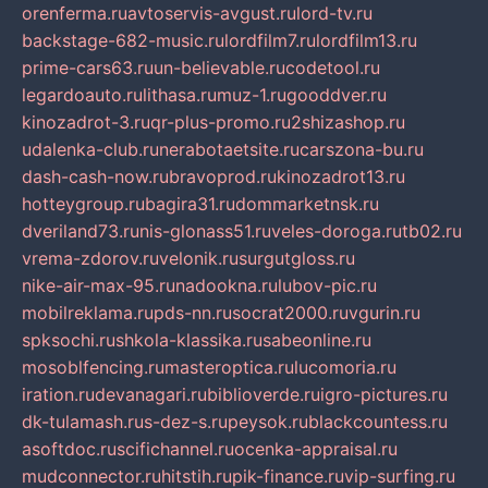
orenferma.ru
avtoservis-avgust.ru
lord-tv.ru
backstage-682-music.ru
lordfilm7.ru
lordfilm13.ru
prime-cars63.ru
un-believable.ru
codetool.ru
legardoauto.ru
lithasa.ru
muz-1.ru
gooddver.ru
kinozadrot-3.ru
qr-plus-promo.ru
2shizashop.ru
udalenka-club.ru
nerabotaetsite.ru
carszona-bu.ru
dash-cash-now.ru
bravoprod.ru
kinozadrot13.ru
hotteygroup.ru
bagira31.ru
dommarketnsk.ru
dveriland73.ru
nis-glonass51.ru
veles-doroga.ru
tb02.ru
vrema-zdorov.ru
velonik.ru
surgutgloss.ru
nike-air-max-95.ru
nadookna.ru
lubov-pic.ru
mobilreklama.ru
pds-nn.ru
socrat2000.ru
vgurin.ru
spksochi.ru
shkola-klassika.ru
sabeonline.ru
mosoblfencing.ru
masteroptica.ru
lucomoria.ru
iration.ru
devanagari.ru
biblioverde.ru
igro-pictures.ru
dk-tulamash.ru
s-dez-s.ru
peysok.ru
blackcountess.ru
asoftdoc.ru
scifichannel.ru
ocenka-appraisal.ru
mudconnector.ru
hitstih.ru
pik-finance.ru
vip-surfing.ru