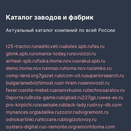
Каталог заводов и фабрик
Актуальный каталог компаний по всей России
t25-tractor.ru
nashicveti.ru
alutex.spb.ru
fas.ru
gbmk.spb.ru
romania-today.ru
novoizol.ru
airheat-spb.ru
fisika.home.nov.ru
orakul.spb.ru
demo.home.nov.ru
mnso.ru
home.nov.ru
cemko.ru
comp-land.org
7gazet.ru
bicom-oil.ru
superiorsearch.ru
bulgarianedvizhimost.ru
sn-hram.ru
senovosti.ru
fexer.ru
snite-mebel.ru
anamvkusno.ru
technosaratov.ru
0sporte.ru
9rota-game.ru
bigbad.ru
227gp.ru
wes-ex.ru
pro-kirpichi.ru
israelsale.ru
black-lady.ru
stroy-db.com
mynances.org
ladalike.ru
zozor.ru
dvigremont.ru
odnokartinki.ru
htccare.ru
blogizotovoy.ru
oysters-digital.ru
o-remonte.org
remontdoma.com