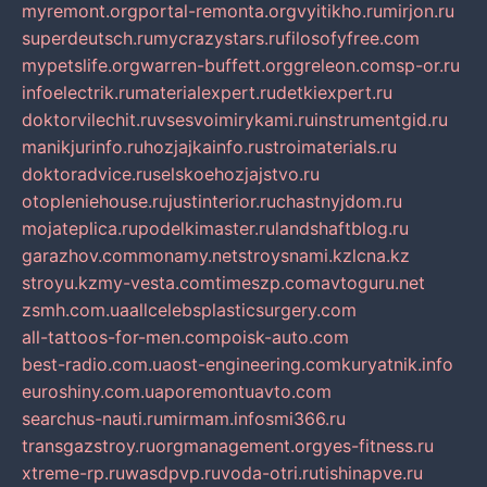
myremont.org
portal-remonta.org
vyitikho.ru
mirjon.ru
superdeutsch.ru
mycrazystars.ru
filosofyfree.com
mypetslife.org
warren-buffett.org
greleon.com
sp-or.ru
infoelectrik.ru
materialexpert.ru
detkiexpert.ru
doktorvilechit.ru
vsesvoimirykami.ru
instrumentgid.ru
manikjurinfo.ru
hozjajkainfo.ru
stroimaterials.ru
doktoradvice.ru
selskoehozjajstvo.ru
otopleniehouse.ru
justinterior.ru
chastnyjdom.ru
mojateplica.ru
podelkimaster.ru
landshaftblog.ru
garazhov.com
monamy.net
stroysnami.kz
lcna.kz
stroyu.kz
my-vesta.com
timeszp.com
avtoguru.net
zsmh.com.ua
allcelebsplasticsurgery.com
all-tattoos-for-men.com
poisk-auto.com
best-radio.com.ua
ost-engineering.com
kuryatnik.info
euroshiny.com.ua
poremontuavto.com
searchus-nauti.ru
mirmam.info
smi366.ru
transgazstroy.ru
orgmanagement.org
yes-fitness.ru
xtreme-rp.ru
wasdpvp.ru
voda-otri.ru
tishinapve.ru