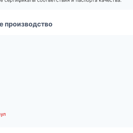
е сертификаты соответствия и паспорта качества.
е производство
аул