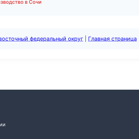
зводство в Сочи
евосточный федеральный округ
|
Главная страница
сии