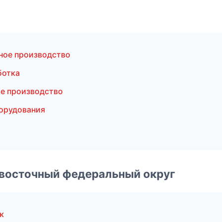
ное производство
ботка
е производство
орудования
евосточный федеральный округ
к