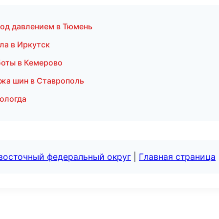
под давлением в Тюмень
ла в Иркутск
боты в Кемерово
ажа шин в Ставрополь
Вологда
евосточный федеральный округ
|
Главная страница