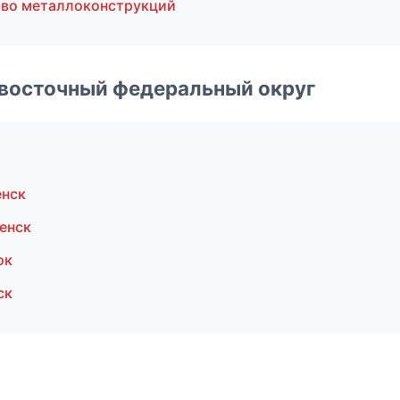
во металлоконструкций
евосточный федеральный округ
енск
енск
ок
ск