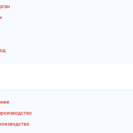
рган
к
род
ение
производство
роизводство