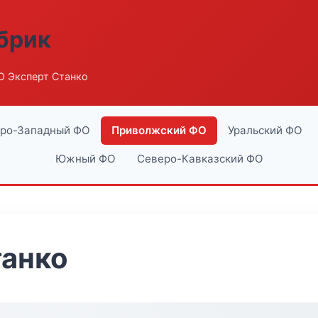
абрик
О Эксперт Станко
ро-Западный ФО
Приволжский ФО
Уральский ФО
Южный ФО
Северо-Кавказский ФО
танко