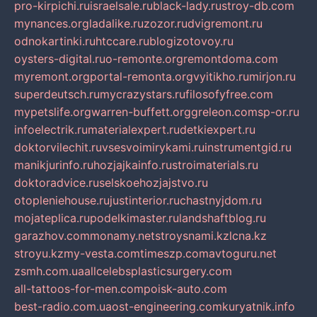
pro-kirpichi.ru
israelsale.ru
black-lady.ru
stroy-db.com
mynances.org
ladalike.ru
zozor.ru
dvigremont.ru
odnokartinki.ru
htccare.ru
blogizotovoy.ru
oysters-digital.ru
o-remonte.org
remontdoma.com
myremont.org
portal-remonta.org
vyitikho.ru
mirjon.ru
superdeutsch.ru
mycrazystars.ru
filosofyfree.com
mypetslife.org
warren-buffett.org
greleon.com
sp-or.ru
infoelectrik.ru
materialexpert.ru
detkiexpert.ru
doktorvilechit.ru
vsesvoimirykami.ru
instrumentgid.ru
manikjurinfo.ru
hozjajkainfo.ru
stroimaterials.ru
doktoradvice.ru
selskoehozjajstvo.ru
otopleniehouse.ru
justinterior.ru
chastnyjdom.ru
mojateplica.ru
podelkimaster.ru
landshaftblog.ru
garazhov.com
monamy.net
stroysnami.kz
lcna.kz
stroyu.kz
my-vesta.com
timeszp.com
avtoguru.net
zsmh.com.ua
allcelebsplasticsurgery.com
all-tattoos-for-men.com
poisk-auto.com
best-radio.com.ua
ost-engineering.com
kuryatnik.info