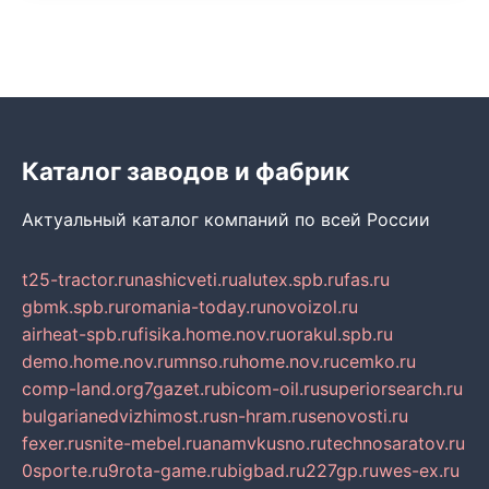
Каталог заводов и фабрик
Актуальный каталог компаний по всей России
t25-tractor.ru
nashicveti.ru
alutex.spb.ru
fas.ru
gbmk.spb.ru
romania-today.ru
novoizol.ru
airheat-spb.ru
fisika.home.nov.ru
orakul.spb.ru
demo.home.nov.ru
mnso.ru
home.nov.ru
cemko.ru
comp-land.org
7gazet.ru
bicom-oil.ru
superiorsearch.ru
bulgarianedvizhimost.ru
sn-hram.ru
senovosti.ru
fexer.ru
snite-mebel.ru
anamvkusno.ru
technosaratov.ru
0sporte.ru
9rota-game.ru
bigbad.ru
227gp.ru
wes-ex.ru