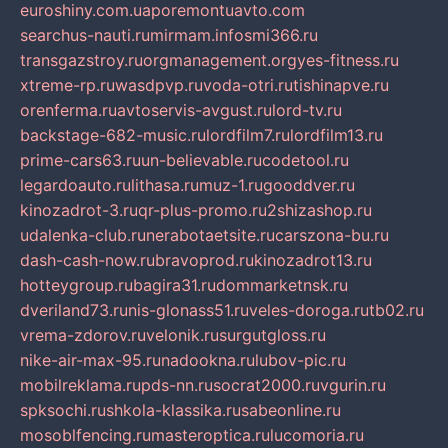
euroshiny.com.ua
poremontuavto.com
searchus-nauti.ru
mirmam.info
smi366.ru
transgazstroy.ru
orgmanagement.org
yes-fitness.ru
xtreme-rp.ru
wasdpvp.ru
voda-otri.ru
tishinapve.ru
orenferma.ru
avtoservis-avgust.ru
lord-tv.ru
backstage-682-music.ru
lordfilm7.ru
lordfilm13.ru
prime-cars63.ru
un-believable.ru
codetool.ru
legardoauto.ru
lithasa.ru
muz-1.ru
gooddver.ru
kinozadrot-3.ru
qr-plus-promo.ru
2shizashop.ru
udalenka-club.ru
nerabotaetsite.ru
carszona-bu.ru
dash-cash-now.ru
bravoprod.ru
kinozadrot13.ru
hotteygroup.ru
bagira31.ru
dommarketnsk.ru
dveriland73.ru
nis-glonass51.ru
veles-doroga.ru
tb02.ru
vrema-zdorov.ru
velonik.ru
surgutgloss.ru
nike-air-max-95.ru
nadookna.ru
lubov-pic.ru
mobilreklama.ru
pds-nn.ru
socrat2000.ru
vgurin.ru
spksochi.ru
shkola-klassika.ru
sabeonline.ru
mosoblfencing.ru
masteroptica.ru
lucomoria.ru