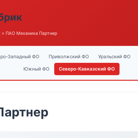
абрик
г
» ПАО Механика Партнер
ро-Западный ФО
Приволжский ФО
Уральский ФО
Южный ФО
Северо-Кавказский ФО
Партнер