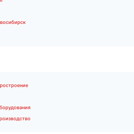
рг
овосибирск
ростроение
борудования
производство