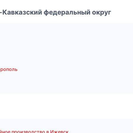
о-Кавказский федеральный округ
врополь
йное производство в Ижевск