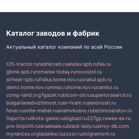
Каталог заводов и фабрик
Актуальный каталог компаний по всей России
t25-tractor.ru
nashicveti.ru
alutex.spb.ru
fas.ru
gbmk.spb.ru
romania-today.ru
novoizol.ru
airheat-spb.ru
fisika.home.nov.ru
orakul.spb.ru
demo.home.nov.ru
mnso.ru
home.nov.ru
cemko.ru
comp-land.org
7gazet.ru
bicom-oil.ru
superiorsearch.ru
bulgarianedvizhimost.ru
sn-hram.ru
senovosti.ru
fexer.ru
snite-mebel.ru
anamvkusno.ru
technosaratov.ru
0sporte.ru
9rota-game.ru
bigbad.ru
227gp.ru
wes-ex.ru
pro-kirpichi.ru
israelsale.ru
black-lady.ru
stroy-db.com
mynances.org
ladalike.ru
zozor.ru
dvigremont.ru