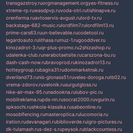
transgazstroy.ru
orgmanagement.org
yes-fitness.ru
xtreme-rp.ru
wasdpvp.ru
voda-otri.ru
tishinapve.ru
orenferma.ru
avtoservis-avgust.ru
lord-tv.ru
backstage-682-music.ru
lordfilm7.ru
lordfilm13.ru
prime-cars63.ru
un-believable.ru
codetool.ru
legardoauto.ru
lithasa.ru
muz-1.ru
gooddver.ru
kinozadrot-3.ru
qr-plus-promo.ru
2shizashop.ru
udalenka-club.ru
nerabotaetsite.ru
carszona-bu.ru
dash-cash-now.ru
bravoprod.ru
kinozadrot13.ru
hotteygroup.ru
bagira31.ru
dommarketnsk.ru
dveriland73.ru
nis-glonass51.ru
veles-doroga.ru
tb02.ru
vrema-zdorov.ru
velonik.ru
surgutgloss.ru
nike-air-max-95.ru
nadookna.ru
lubov-pic.ru
mobilreklama.ru
pds-nn.ru
socrat2000.ru
vgurin.ru
spksochi.ru
shkola-klassika.ru
sabeonline.ru
mosoblfencing.ru
masteroptica.ru
lucomoria.ru
iration.ru
devanagari.ru
biblioverde.ru
igro-pictures.ru
dk-tulamash.ru
s-dez-s.ru
peysok.ru
blackcountess.ru