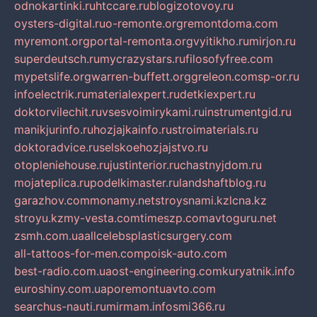
odnokartinki.ru
htccare.ru
blogizotovoy.ru
oysters-digital.ru
o-remonte.org
remontdoma.com
myremont.org
portal-remonta.org
vyitikho.ru
mirjon.ru
superdeutsch.ru
mycrazystars.ru
filosofyfree.com
mypetslife.org
warren-buffett.org
greleon.com
sp-or.ru
infoelectrik.ru
materialexpert.ru
detkiexpert.ru
doktorvilechit.ru
vsesvoimirykami.ru
instrumentgid.ru
manikjurinfo.ru
hozjajkainfo.ru
stroimaterials.ru
doktoradvice.ru
selskoehozjajstvo.ru
otopleniehouse.ru
justinterior.ru
chastnyjdom.ru
mojateplica.ru
podelkimaster.ru
landshaftblog.ru
garazhov.com
monamy.net
stroysnami.kz
lcna.kz
stroyu.kz
my-vesta.com
timeszp.com
avtoguru.net
zsmh.com.ua
allcelebsplasticsurgery.com
all-tattoos-for-men.com
poisk-auto.com
best-radio.com.ua
ost-engineering.com
kuryatnik.info
euroshiny.com.ua
poremontuavto.com
searchus-nauti.ru
mirmam.info
smi366.ru