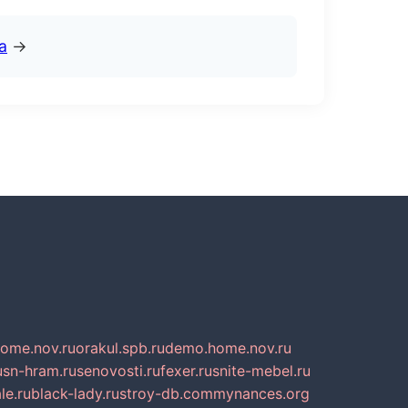
а
→
home.nov.ru
orakul.spb.ru
demo.home.nov.ru
u
sn-hram.ru
senovosti.ru
fexer.ru
snite-mebel.ru
le.ru
black-lady.ru
stroy-db.com
mynances.org