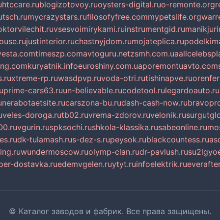
u
htccare.ru
blogizotovoy.ru
oysters-digital.ru
o-remonte.org
r
tsch.ru
mycrazystars.ru
filosofyfree.com
mypetslife.org
warr
ktorvilechit.ru
vsesvoimirykami.ru
instrumentgid.ru
manikjuri
ouse.ru
justinterior.ru
chastnyjdom.ru
mojateplica.ru
podelkima
esta.com
timeszp.com
avtoguru.net
zsmh.com.ua
allcelebsp
ing.com
kuryatnik.info
euroshiny.com.ua
poremontuavto.com
s.ru
xtreme-rp.ru
wasdpvp.ru
voda-otri.ru
tishinapve.ru
orenfe
u
prime-cars63.ru
un-believable.ru
codetool.ru
legardoauto.ru
u
nerabotaetsite.ru
carszona-bu.ru
dash-cash-now.ru
bravopro
u
veles-doroga.ru
tb02.ru
vrema-zdorov.ru
velonik.ru
surgutglo
00.ru
vgurin.ru
spksochi.ru
shkola-klassika.ru
sabeonline.ru
mos
es.ru
dk-tulamash.ru
s-dez-s.ru
peysok.ru
blackcountess.ru
as
ing.ru
wundermoscow.ru
olymp-clan.ru
dr-pavlush.ru
su2lgyo
per-dostavka.ru
edemvgelen.ru
ytyt.ru
infoelektrik.ru
everafte
© Каталог заводов и фабрик. Все права защищены.