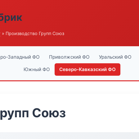
абрик
г
» Производство Групп Союз
ро-Западный ФО
Приволжский ФО
Уральский ФО
Южный ФО
Северо-Кавказский ФО
Групп Союз