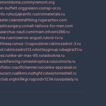
emontdoma.com
myremont.org
en-buffett.org
greleon.com
sp-or.ru
nfo.ru
hozjajkainfo.ru
stroimaterials.ru
ster.ru
landshaftblog.ru
garazhov.com
lasticsurgery.com
all-tattoos-for-men.com
searchus-nauti.ru
mirmam.info
smi366.ru
rma.ru
avtoservis-avgust.ru
lord-tv.ru
lithasa.ru
muz-1.ru
gooddver.ru
kinozadrot-3.ru
d.ru
kinozadrot13.ru
hotteygroup.ru
bagira31.ru
ss.ru
nike-air-max-95.ru
nadookna.ru
oblfencing.ru
masteroptica.ru
lucomoria.ru
oftdoc.ru
scifichannel.ru
ocenka-appraisal.ru
eucscn.ru
allkmv.ru
dhgfd.ru
tesotomeshell.ru
rclub.org
kirillkgr.ru
goodv1234.ru
oopslady.ru