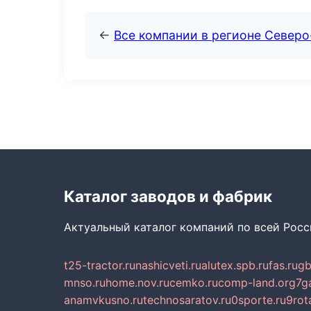
←
Все компании в регионе Северо
Каталог заводов и фабрик
Актуальный каталог компаний по всей Рос
t25-tractor.ru
nashicveti.ru
alutex.spb.ru
fas.ru
gb
mnso.ru
home.nov.ru
cemko.ru
comp-land.org
7g
anamvkusno.ru
technosaratov.ru
0sporte.ru
9rot