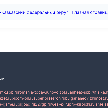
-Кавказский федеральный округ
|
Главная страниц
сии
mk.spb.ru
romania-today.ru
novoizol.ru
airheat-spb.ru
fisika.
azet.ru
bicom-oil.ru
superiorsearch.ru
bulgarianedvizhimost.r
a-game.ru
bigbad.ru
227gp.ru
wes-ex.ru
pro-kirpichi.ru
israelsa