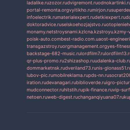
ladalike.ru
zozor.ru
dvigremont.ru
odnokartinki.r
portal-remonta.org
vyitikho.ru
mirjon.ru
superdeu
infoelectrik.ru
materialexpert.ru
detkiexpert.ru
do
doktoradvice.ru
selskoehozjajstvo.ru
otoplenieh
monamy.net
stroysnami.kz
lcna.kz
stroyu.kz
my-v
poisk-auto.com
best-radio.com.ua
ost-engineer
transgazstroy.ru
orgmanagement.org
yes-fitnes
backstage-682-music.ru
lordfilm7.ru
lordfilm13.r
qr-plus-promo.ru
2shizashop.ru
udalenka-club.r
dommarketnsk.ru
dveriland73.ru
nis-glonass51.r
lubov-pic.ru
mobilreklama.ru
pds-nn.ru
socrat20
iration.ru
devanagari.ru
biblioverde.ru
igro-pictur
mudconnector.ru
hitstih.ru
pik-finance.ru
vip-surf
netoen.ru
web-digest.ru
changanqiyuana07.ru
ku