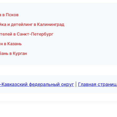
а в Псков
йка и детейлинг в Калининград
ателей в Санкт-Петербург
н в Казань
ань в Курган
-Кавказский федеральный округ
|
Главная страниц