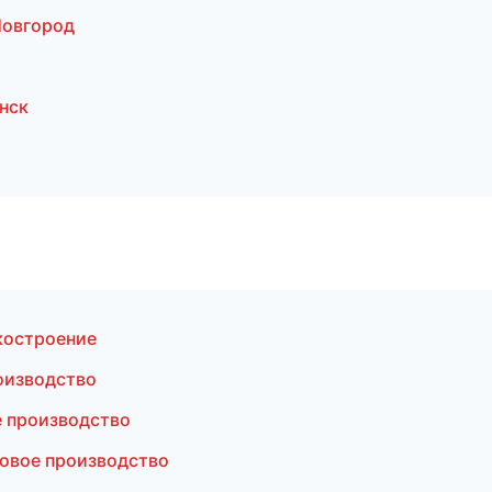
Новгород
нск
костроение
оизводство
 производство
овое производство