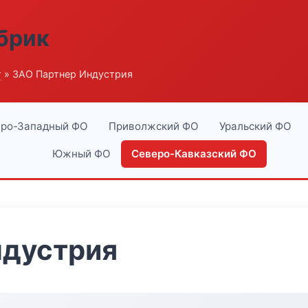
абрик
г
» ЗАО Партнер Индустрия
ро-Западный ФО
Приволжский ФО
Уральский ФО
Южный ФО
Северо-Кавказский ФО
ндустрия