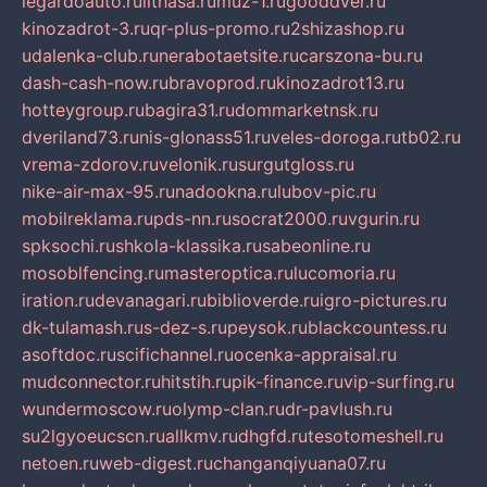
legardoauto.ru
lithasa.ru
muz-1.ru
gooddver.ru
kinozadrot-3.ru
qr-plus-promo.ru
2shizashop.ru
udalenka-club.ru
nerabotaetsite.ru
carszona-bu.ru
dash-cash-now.ru
bravoprod.ru
kinozadrot13.ru
hotteygroup.ru
bagira31.ru
dommarketnsk.ru
dveriland73.ru
nis-glonass51.ru
veles-doroga.ru
tb02.ru
vrema-zdorov.ru
velonik.ru
surgutgloss.ru
nike-air-max-95.ru
nadookna.ru
lubov-pic.ru
mobilreklama.ru
pds-nn.ru
socrat2000.ru
vgurin.ru
spksochi.ru
shkola-klassika.ru
sabeonline.ru
mosoblfencing.ru
masteroptica.ru
lucomoria.ru
iration.ru
devanagari.ru
biblioverde.ru
igro-pictures.ru
dk-tulamash.ru
s-dez-s.ru
peysok.ru
blackcountess.ru
asoftdoc.ru
scifichannel.ru
ocenka-appraisal.ru
mudconnector.ru
hitstih.ru
pik-finance.ru
vip-surfing.ru
wundermoscow.ru
olymp-clan.ru
dr-pavlush.ru
su2lgyoeucscn.ru
allkmv.ru
dhgfd.ru
tesotomeshell.ru
netoen.ru
web-digest.ru
changanqiyuana07.ru