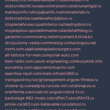
doktorvilechit.ru
vsesvoimirykami.ru
instrumentgid.ru
manikjurinfo.ru
hozjajkainfo.ru
stroimaterials.ru
doktoradvice.ru
selskoehozjajstvo.ru
otopleniehouse.ru
justinterior.ru
chastnyjdom.ru
mojateplica.ru
podelkimaster.ru
landshaftblog.ru
garazhov.com
monamy.net
stroysnami.kz
lcna.kz
stroyu.kz
my-vesta.com
timeszp.com
avtoguru.net
zsmh.com.ua
allcelebsplasticsurgery.com
all-tattoos-for-men.com
poisk-auto.com
best-radio.com.ua
ost-engineering.com
kuryatnik.info
euroshiny.com.ua
poremontuavto.com
searchus-nauti.ru
mirmam.info
smi366.ru
transgazstroy.ru
orgmanagement.org
yes-fitness.ru
xtreme-rp.ru
wasdpvp.ru
voda-otri.ru
tishinapve.ru
orenferma.ru
avtoservis-avgust.ru
lord-tv.ru
backstage-682-music.ru
lordfilm7.ru
lordfilm13.ru
prime-cars63.ru
un-believable.ru
codetool.ru