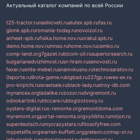
Актуальный каталог компаний по всей России
t25-tractor.ru
nashicveti.ru
alutex.spb.ru
fas.ru
gbmk.spb.ru
romania-today.ru
novoizol.ru
airheat-spb.ru
fisika.home.nov.ru
orakul.spb.ru
demo.home.nov.ru
mnso.ru
home.nov.ru
cemko.ru
comp-land.org
7gazet.ru
bicom-oil.ru
superiorsearch.ru
bulgarianedvizhimost.ru
sn-hram.ru
senovosti.ru
fexer.ru
snite-mebel.ru
anamvkusno.ru
technosaratov.ru
0sporte.ru
9rota-game.ru
bigbad.ru
227gp.ru
wes-ex.ru
pro-kirpichi.ru
israelsale.ru
black-lady.ru
stroy-db.com
mynances.org
ladalike.ru
zozor.ru
dvigremont.ru
odnokartinki.ru
htccare.ru
blogizotovoy.ru
oysters-digital.ru
o-remonte.org
remontdoma.com
myremont.org
portal-remonta.org
vyitikho.ru
mirjon.ru
superdeutsch.ru
mycrazystars.ru
filosofyfree.com
mypetslife.org
warren-buffett.org
greleon.com
sp-or.ru
infoelectrik.ru
materialexpert.ru
detkiexpert.ru