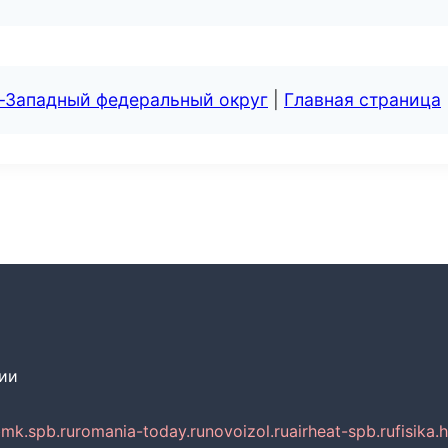
о-Западный федеральный округ
|
Главная страница
сии
mk.spb.ru
romania-today.ru
novoizol.ru
airheat-spb.ru
fisika.