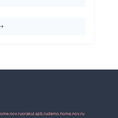
→
home.nov.ru
orakul.spb.ru
demo.home.nov.ru