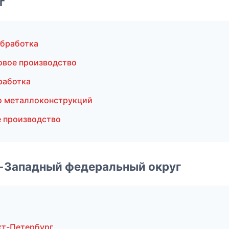
г
бработка
овое производство
работка
о металлоконструкций
 производство
о-Западный федеральный округ
кт-Петербург