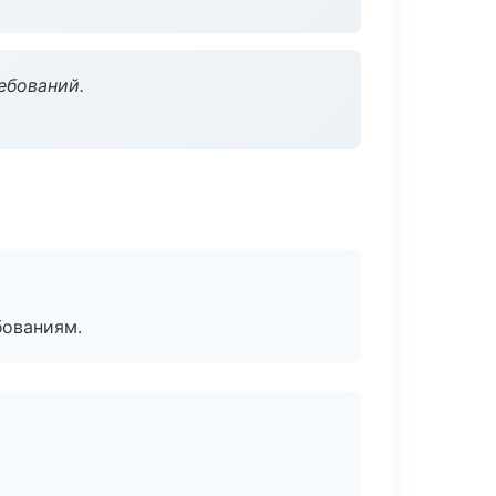
ебований.
бованиям.