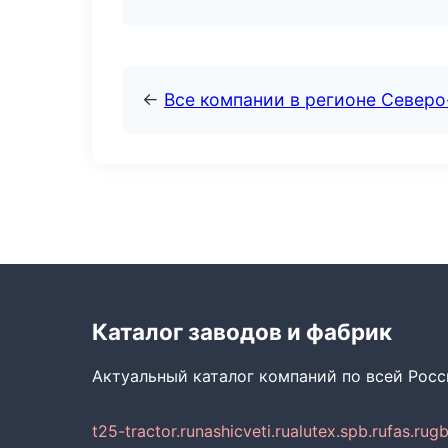
←
Все компании в регионе Север
Каталог заводов и фабрик
Актуальный каталог компаний по всей Рос
t25-tractor.ru
nashicveti.ru
alutex.spb.ru
fas.ru
gb