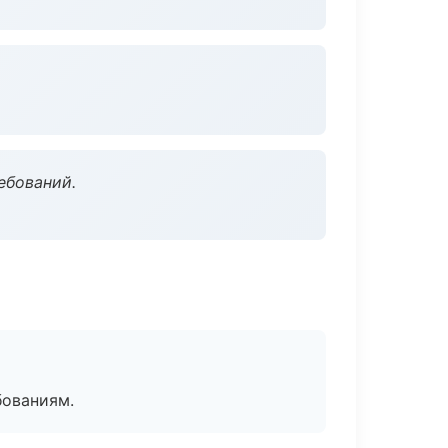
ебований.
бованиям.