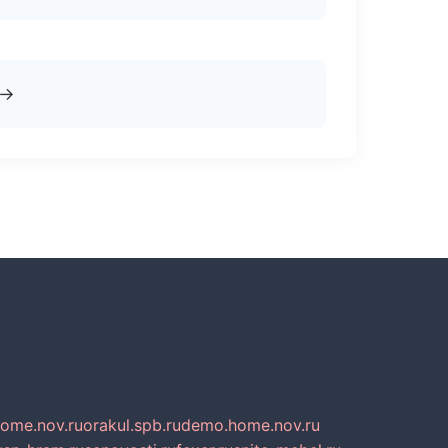
→
home.nov.ru
orakul.spb.ru
demo.home.nov.ru