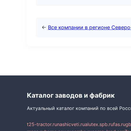
←
Все компании в регионе Север
Каталог заводов и фабрик
Актуальный каталог компаний по всей Рос
t25-tractor.ru
nashicveti.ru
alutex.spb.ru
fas.ru
gb