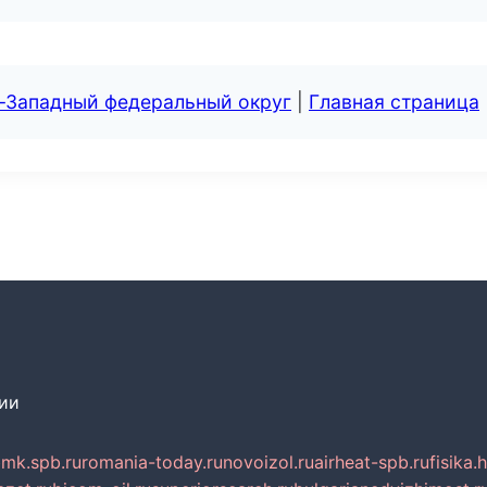
о-Западный федеральный округ
|
Главная страница
сии
mk.spb.ru
romania-today.ru
novoizol.ru
airheat-spb.ru
fisika.