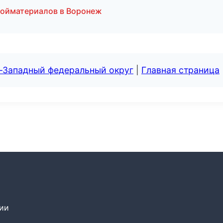
ройматериалов в Воронеж
о-Западный федеральный округ
|
Главная страница
сии