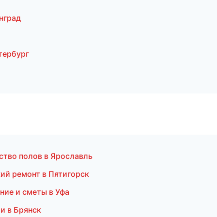
нград
тербург
ство полов в Ярославль
кий ремонт в Пятигорск
ние и сметы в Уфа
и в Брянск