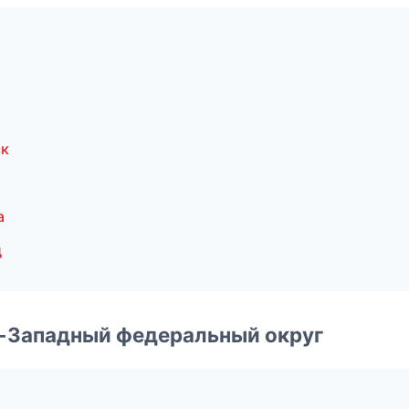
ск
а
д
о-Западный федеральный округ