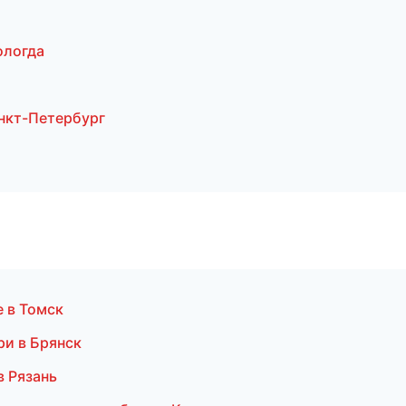
ологда
нкт-Петербург
 в Томск
ри в Брянск
в Рязань