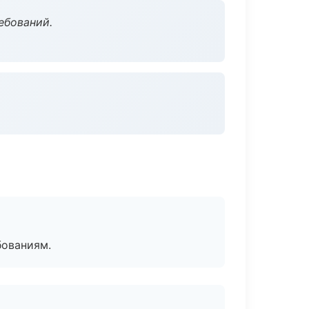
ебований.
бованиям.