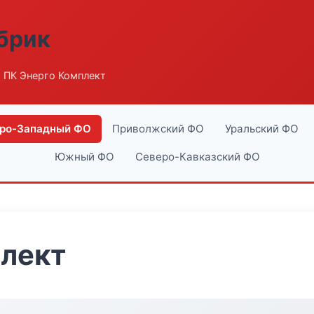
абрик
 ПК Энерго Комплект
ро-Западный ФО
Приволжский ФО
Уральский ФО
Южный ФО
Северо-Кавказский ФО
плект