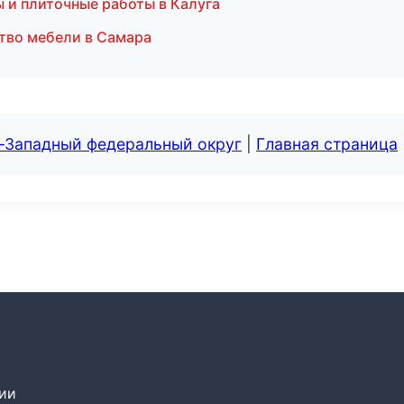
 и плиточные работы в Калуга
тво мебели в Самара
о-Западный федеральный округ
|
Главная страница
сии