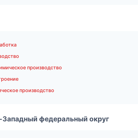
аботка
водство
имическое производство
троение
ическое производство
о-Западный федеральный округ