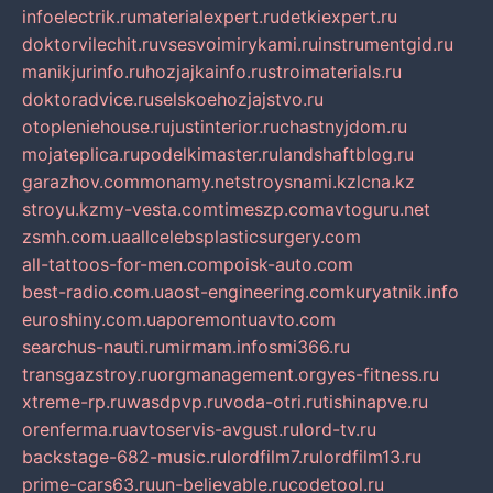
infoelectrik.ru
materialexpert.ru
detkiexpert.ru
doktorvilechit.ru
vsesvoimirykami.ru
instrumentgid.ru
manikjurinfo.ru
hozjajkainfo.ru
stroimaterials.ru
doktoradvice.ru
selskoehozjajstvo.ru
otopleniehouse.ru
justinterior.ru
chastnyjdom.ru
mojateplica.ru
podelkimaster.ru
landshaftblog.ru
garazhov.com
monamy.net
stroysnami.kz
lcna.kz
stroyu.kz
my-vesta.com
timeszp.com
avtoguru.net
zsmh.com.ua
allcelebsplasticsurgery.com
all-tattoos-for-men.com
poisk-auto.com
best-radio.com.ua
ost-engineering.com
kuryatnik.info
euroshiny.com.ua
poremontuavto.com
searchus-nauti.ru
mirmam.info
smi366.ru
transgazstroy.ru
orgmanagement.org
yes-fitness.ru
xtreme-rp.ru
wasdpvp.ru
voda-otri.ru
tishinapve.ru
orenferma.ru
avtoservis-avgust.ru
lord-tv.ru
backstage-682-music.ru
lordfilm7.ru
lordfilm13.ru
prime-cars63.ru
un-believable.ru
codetool.ru