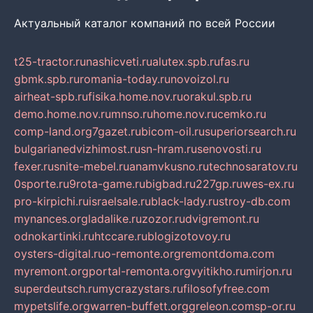
Актуальный каталог компаний по всей России
t25-tractor.ru
nashicveti.ru
alutex.spb.ru
fas.ru
gbmk.spb.ru
romania-today.ru
novoizol.ru
airheat-spb.ru
fisika.home.nov.ru
orakul.spb.ru
demo.home.nov.ru
mnso.ru
home.nov.ru
cemko.ru
comp-land.org
7gazet.ru
bicom-oil.ru
superiorsearch.ru
bulgarianedvizhimost.ru
sn-hram.ru
senovosti.ru
fexer.ru
snite-mebel.ru
anamvkusno.ru
technosaratov.ru
0sporte.ru
9rota-game.ru
bigbad.ru
227gp.ru
wes-ex.ru
pro-kirpichi.ru
israelsale.ru
black-lady.ru
stroy-db.com
mynances.org
ladalike.ru
zozor.ru
dvigremont.ru
odnokartinki.ru
htccare.ru
blogizotovoy.ru
oysters-digital.ru
o-remonte.org
remontdoma.com
myremont.org
portal-remonta.org
vyitikho.ru
mirjon.ru
superdeutsch.ru
mycrazystars.ru
filosofyfree.com
mypetslife.org
warren-buffett.org
greleon.com
sp-or.ru