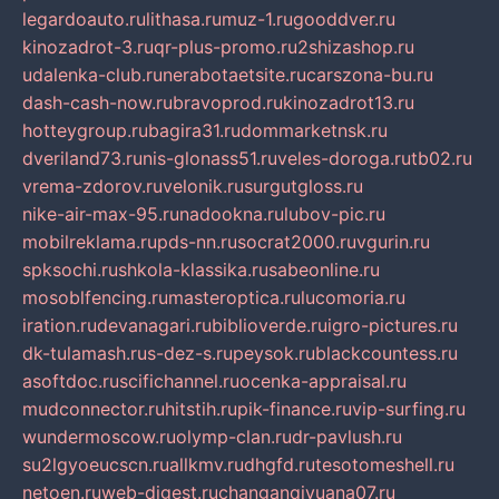
legardoauto.ru
lithasa.ru
muz-1.ru
gooddver.ru
kinozadrot-3.ru
qr-plus-promo.ru
2shizashop.ru
udalenka-club.ru
nerabotaetsite.ru
carszona-bu.ru
dash-cash-now.ru
bravoprod.ru
kinozadrot13.ru
hotteygroup.ru
bagira31.ru
dommarketnsk.ru
dveriland73.ru
nis-glonass51.ru
veles-doroga.ru
tb02.ru
vrema-zdorov.ru
velonik.ru
surgutgloss.ru
nike-air-max-95.ru
nadookna.ru
lubov-pic.ru
mobilreklama.ru
pds-nn.ru
socrat2000.ru
vgurin.ru
spksochi.ru
shkola-klassika.ru
sabeonline.ru
mosoblfencing.ru
masteroptica.ru
lucomoria.ru
iration.ru
devanagari.ru
biblioverde.ru
igro-pictures.ru
dk-tulamash.ru
s-dez-s.ru
peysok.ru
blackcountess.ru
asoftdoc.ru
scifichannel.ru
ocenka-appraisal.ru
mudconnector.ru
hitstih.ru
pik-finance.ru
vip-surfing.ru
wundermoscow.ru
olymp-clan.ru
dr-pavlush.ru
su2lgyoeucscn.ru
allkmv.ru
dhgfd.ru
tesotomeshell.ru
netoen.ru
web-digest.ru
changanqiyuana07.ru