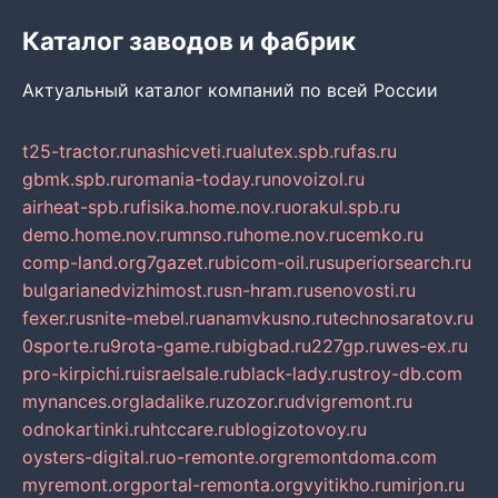
Каталог заводов и фабрик
Актуальный каталог компаний по всей России
t25-tractor.ru
nashicveti.ru
alutex.spb.ru
fas.ru
gbmk.spb.ru
romania-today.ru
novoizol.ru
airheat-spb.ru
fisika.home.nov.ru
orakul.spb.ru
demo.home.nov.ru
mnso.ru
home.nov.ru
cemko.ru
comp-land.org
7gazet.ru
bicom-oil.ru
superiorsearch.ru
bulgarianedvizhimost.ru
sn-hram.ru
senovosti.ru
fexer.ru
snite-mebel.ru
anamvkusno.ru
technosaratov.ru
0sporte.ru
9rota-game.ru
bigbad.ru
227gp.ru
wes-ex.ru
pro-kirpichi.ru
israelsale.ru
black-lady.ru
stroy-db.com
mynances.org
ladalike.ru
zozor.ru
dvigremont.ru
odnokartinki.ru
htccare.ru
blogizotovoy.ru
oysters-digital.ru
o-remonte.org
remontdoma.com
myremont.org
portal-remonta.org
vyitikho.ru
mirjon.ru