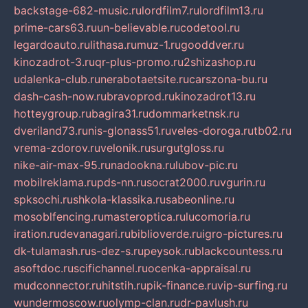
backstage-682-music.ru
lordfilm7.ru
lordfilm13.ru
prime-cars63.ru
un-believable.ru
codetool.ru
legardoauto.ru
lithasa.ru
muz-1.ru
gooddver.ru
kinozadrot-3.ru
qr-plus-promo.ru
2shizashop.ru
udalenka-club.ru
nerabotaetsite.ru
carszona-bu.ru
dash-cash-now.ru
bravoprod.ru
kinozadrot13.ru
hotteygroup.ru
bagira31.ru
dommarketnsk.ru
dveriland73.ru
nis-glonass51.ru
veles-doroga.ru
tb02.ru
vrema-zdorov.ru
velonik.ru
surgutgloss.ru
nike-air-max-95.ru
nadookna.ru
lubov-pic.ru
mobilreklama.ru
pds-nn.ru
socrat2000.ru
vgurin.ru
spksochi.ru
shkola-klassika.ru
sabeonline.ru
mosoblfencing.ru
masteroptica.ru
lucomoria.ru
iration.ru
devanagari.ru
biblioverde.ru
igro-pictures.ru
dk-tulamash.ru
s-dez-s.ru
peysok.ru
blackcountess.ru
asoftdoc.ru
scifichannel.ru
ocenka-appraisal.ru
mudconnector.ru
hitstih.ru
pik-finance.ru
vip-surfing.ru
wundermoscow.ru
olymp-clan.ru
dr-pavlush.ru