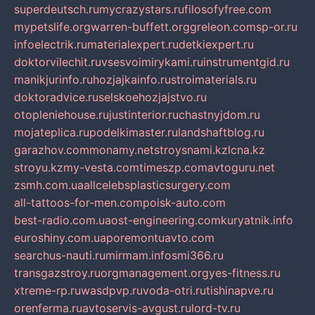
superdeutsch.ru
mycrazystars.ru
filosofyfree.com
mypetslife.org
warren-buffett.org
greleon.com
sp-or.ru
infoelectrik.ru
materialexpert.ru
detkiexpert.ru
doktorvilechit.ru
vsesvoimirykami.ru
instrumentgid.ru
manikjurinfo.ru
hozjajkainfo.ru
stroimaterials.ru
doktoradvice.ru
selskoehozjajstvo.ru
otopleniehouse.ru
justinterior.ru
chastnyjdom.ru
mojateplica.ru
podelkimaster.ru
landshaftblog.ru
garazhov.com
monamy.net
stroysnami.kz
lcna.kz
stroyu.kz
my-vesta.com
timeszp.com
avtoguru.net
zsmh.com.ua
allcelebsplasticsurgery.com
all-tattoos-for-men.com
poisk-auto.com
best-radio.com.ua
ost-engineering.com
kuryatnik.info
euroshiny.com.ua
poremontuavto.com
searchus-nauti.ru
mirmam.info
smi366.ru
transgazstroy.ru
orgmanagement.org
yes-fitness.ru
xtreme-rp.ru
wasdpvp.ru
voda-otri.ru
tishinapve.ru
orenferma.ru
avtoservis-avgust.ru
lord-tv.ru