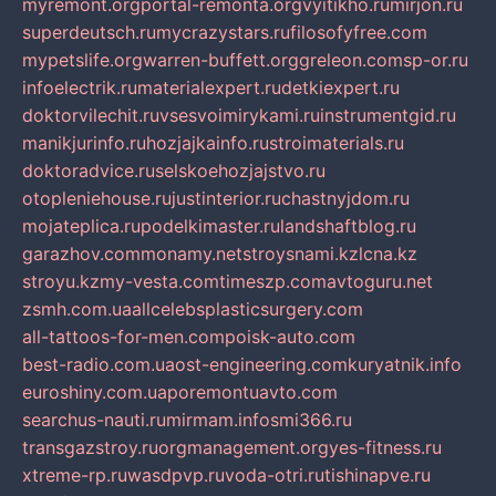
myremont.org
portal-remonta.org
vyitikho.ru
mirjon.ru
superdeutsch.ru
mycrazystars.ru
filosofyfree.com
mypetslife.org
warren-buffett.org
greleon.com
sp-or.ru
infoelectrik.ru
materialexpert.ru
detkiexpert.ru
doktorvilechit.ru
vsesvoimirykami.ru
instrumentgid.ru
manikjurinfo.ru
hozjajkainfo.ru
stroimaterials.ru
doktoradvice.ru
selskoehozjajstvo.ru
otopleniehouse.ru
justinterior.ru
chastnyjdom.ru
mojateplica.ru
podelkimaster.ru
landshaftblog.ru
garazhov.com
monamy.net
stroysnami.kz
lcna.kz
stroyu.kz
my-vesta.com
timeszp.com
avtoguru.net
zsmh.com.ua
allcelebsplasticsurgery.com
all-tattoos-for-men.com
poisk-auto.com
best-radio.com.ua
ost-engineering.com
kuryatnik.info
euroshiny.com.ua
poremontuavto.com
searchus-nauti.ru
mirmam.info
smi366.ru
transgazstroy.ru
orgmanagement.org
yes-fitness.ru
xtreme-rp.ru
wasdpvp.ru
voda-otri.ru
tishinapve.ru