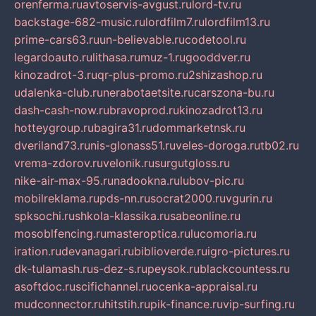
orenferma.ru
avtoservis-avgust.ru
lord-tv.ru
backstage-682-music.ru
lordfilm7.ru
lordfilm13.ru
prime-cars63.ru
un-believable.ru
codetool.ru
legardoauto.ru
lithasa.ru
muz-1.ru
gooddver.ru
kinozadrot-3.ru
qr-plus-promo.ru
2shizashop.ru
udalenka-club.ru
nerabotaetsite.ru
carszona-bu.ru
dash-cash-now.ru
bravoprod.ru
kinozadrot13.ru
hotteygroup.ru
bagira31.ru
dommarketnsk.ru
dveriland73.ru
nis-glonass51.ru
veles-doroga.ru
tb02.ru
vrema-zdorov.ru
velonik.ru
surgutgloss.ru
nike-air-max-95.ru
nadookna.ru
lubov-pic.ru
mobilreklama.ru
pds-nn.ru
socrat2000.ru
vgurin.ru
spksochi.ru
shkola-klassika.ru
sabeonline.ru
mosoblfencing.ru
masteroptica.ru
lucomoria.ru
iration.ru
devanagari.ru
biblioverde.ru
igro-pictures.ru
dk-tulamash.ru
s-dez-s.ru
peysok.ru
blackcountess.ru
asoftdoc.ru
scifichannel.ru
ocenka-appraisal.ru
mudconnector.ru
hitstih.ru
pik-finance.ru
vip-surfing.ru