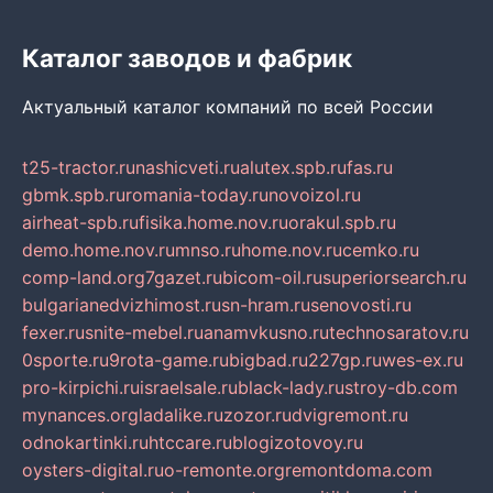
Каталог заводов и фабрик
Актуальный каталог компаний по всей России
t25-tractor.ru
nashicveti.ru
alutex.spb.ru
fas.ru
gbmk.spb.ru
romania-today.ru
novoizol.ru
airheat-spb.ru
fisika.home.nov.ru
orakul.spb.ru
demo.home.nov.ru
mnso.ru
home.nov.ru
cemko.ru
comp-land.org
7gazet.ru
bicom-oil.ru
superiorsearch.ru
bulgarianedvizhimost.ru
sn-hram.ru
senovosti.ru
fexer.ru
snite-mebel.ru
anamvkusno.ru
technosaratov.ru
0sporte.ru
9rota-game.ru
bigbad.ru
227gp.ru
wes-ex.ru
pro-kirpichi.ru
israelsale.ru
black-lady.ru
stroy-db.com
mynances.org
ladalike.ru
zozor.ru
dvigremont.ru
odnokartinki.ru
htccare.ru
blogizotovoy.ru
oysters-digital.ru
o-remonte.org
remontdoma.com