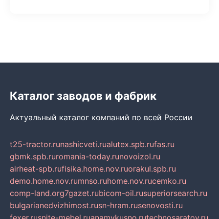
Каталог заводов и фабрик
Актуальный каталог компаний по всей России
t25-tractor.ru
nashicveti.ru
alutex.spb.ru
fas.ru
gbmk.spb.ru
romania-today.ru
novoizol.ru
airheat-spb.ru
fisika.home.nov.ru
orakul.spb.ru
demo.home.nov.ru
mnso.ru
home.nov.ru
cemko.ru
comp-land.org
7gazet.ru
bicom-oil.ru
superiorsearch.ru
bulgarianedvizhimost.ru
sn-hram.ru
senovosti.ru
fexer.ru
snite-mebel.ru
anamvkusno.ru
technosaratov.ru