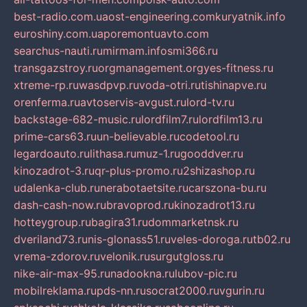
best-radio.com.ua
ost-engineering.com
kuryatnik.info
euroshiny.com.ua
poremontuavto.com
searchus-nauti.ru
mirmam.info
smi366.ru
transgazstroy.ru
orgmanagement.org
yes-fitness.ru
xtreme-rp.ru
wasdpvp.ru
voda-otri.ru
tishinapve.ru
orenferma.ru
avtoservis-avgust.ru
lord-tv.ru
backstage-682-music.ru
lordfilm7.ru
lordfilm13.ru
prime-cars63.ru
un-believable.ru
codetool.ru
legardoauto.ru
lithasa.ru
muz-1.ru
gooddver.ru
kinozadrot-3.ru
qr-plus-promo.ru
2shizashop.ru
udalenka-club.ru
nerabotaetsite.ru
carszona-bu.ru
dash-cash-now.ru
bravoprod.ru
kinozadrot13.ru
hotteygroup.ru
bagira31.ru
dommarketnsk.ru
dveriland73.ru
nis-glonass51.ru
veles-doroga.ru
tb02.ru
vrema-zdorov.ru
velonik.ru
surgutgloss.ru
nike-air-max-95.ru
nadookna.ru
lubov-pic.ru
mobilreklama.ru
pds-nn.ru
socrat2000.ru
vgurin.ru