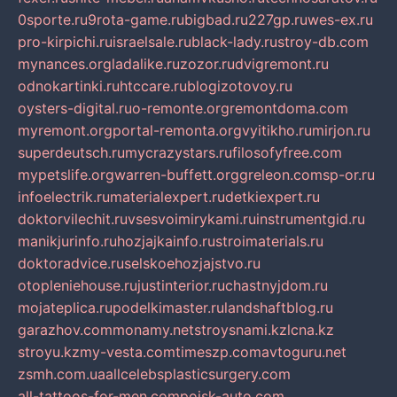
0sporte.ru
9rota-game.ru
bigbad.ru
227gp.ru
wes-ex.ru
pro-kirpichi.ru
israelsale.ru
black-lady.ru
stroy-db.com
mynances.org
ladalike.ru
zozor.ru
dvigremont.ru
odnokartinki.ru
htccare.ru
blogizotovoy.ru
oysters-digital.ru
o-remonte.org
remontdoma.com
myremont.org
portal-remonta.org
vyitikho.ru
mirjon.ru
superdeutsch.ru
mycrazystars.ru
filosofyfree.com
mypetslife.org
warren-buffett.org
greleon.com
sp-or.ru
infoelectrik.ru
materialexpert.ru
detkiexpert.ru
doktorvilechit.ru
vsesvoimirykami.ru
instrumentgid.ru
manikjurinfo.ru
hozjajkainfo.ru
stroimaterials.ru
doktoradvice.ru
selskoehozjajstvo.ru
otopleniehouse.ru
justinterior.ru
chastnyjdom.ru
mojateplica.ru
podelkimaster.ru
landshaftblog.ru
garazhov.com
monamy.net
stroysnami.kz
lcna.kz
stroyu.kz
my-vesta.com
timeszp.com
avtoguru.net
zsmh.com.ua
allcelebsplasticsurgery.com
all-tattoos-for-men.com
poisk-auto.com