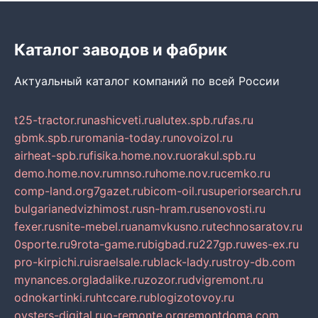
Каталог заводов и фабрик
Актуальный каталог компаний по всей России
t25-tractor.ru
nashicveti.ru
alutex.spb.ru
fas.ru
gbmk.spb.ru
romania-today.ru
novoizol.ru
airheat-spb.ru
fisika.home.nov.ru
orakul.spb.ru
demo.home.nov.ru
mnso.ru
home.nov.ru
cemko.ru
comp-land.org
7gazet.ru
bicom-oil.ru
superiorsearch.ru
bulgarianedvizhimost.ru
sn-hram.ru
senovosti.ru
fexer.ru
snite-mebel.ru
anamvkusno.ru
technosaratov.ru
0sporte.ru
9rota-game.ru
bigbad.ru
227gp.ru
wes-ex.ru
pro-kirpichi.ru
israelsale.ru
black-lady.ru
stroy-db.com
mynances.org
ladalike.ru
zozor.ru
dvigremont.ru
odnokartinki.ru
htccare.ru
blogizotovoy.ru
oysters-digital.ru
o-remonte.org
remontdoma.com