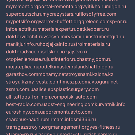
myremont.org
portal-remonta.org
vyitikho.ru
mirjon.ru
superdeutsch.ru
mycrazystars.ru
filosofyfree.com
mypetslife.org
warren-buffett.org
greleon.com
sp-or.ru
infoelectrik.ru
materialexpert.ru
detkiexpert.ru
doktorvilechit.ru
vsesvoimirykami.ru
instrumentgid.ru
manikjurinfo.ru
hozjajkainfo.ru
stroimaterials.ru
doktoradvice.ru
selskoehozjajstvo.ru
otopleniehouse.ru
justinterior.ru
chastnyjdom.ru
mojateplica.ru
podelkimaster.ru
landshaftblog.ru
garazhov.com
monamy.net
stroysnami.kz
lcna.kz
stroyu.kz
my-vesta.com
timeszp.com
avtoguru.net
zsmh.com.ua
allcelebsplasticsurgery.com
all-tattoos-for-men.com
poisk-auto.com
best-radio.com.ua
ost-engineering.com
kuryatnik.info
euroshiny.com.ua
poremontuavto.com
searchus-nauti.ru
mirmam.info
smi366.ru
transgazstroy.ru
orgmanagement.org
yes-fitness.ru
xtreme-rp.ru
wasdpvp.ru
voda-otri.ru
tishinapve.ru