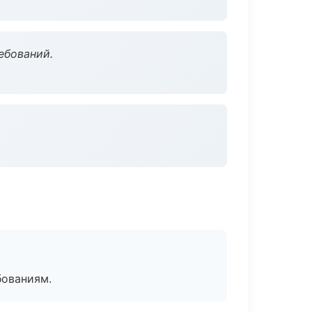
ебований.
бованиям.