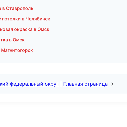
е в Ставрополь
 потолки в Челябинск
ковая окраска в Омск
тка в Омск
в Магнитогорск
ский федеральный округ
|
Главная страница
→