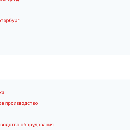
етербург
ка
ое производство
зводство оборудования