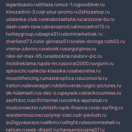
legardoauto.ru
lithasa.ru
muz-1.ru
gooddver.ru
kinozadrot-3.ru
qr-plus-promo.ru
2shizashop.ru
udalenka-club.ru
nerabotaetsite.ru
carszona-bu.ru
dash-cash-now.ru
bravoprod.ru
kinozadrot13.ru
hotteygroup.ru
bagira31.ru
dommarketnsk.ru
dveriland73.ru
nis-glonass51.ru
veles-doroga.ru
tb02.ru
vrema-zdorov.ru
velonik.ru
surgutgloss.ru
nike-air-max-95.ru
nadookna.ru
lubov-pic.ru
mobilreklama.ru
pds-nn.ru
socrat2000.ru
vgurin.ru
spksochi.ru
shkola-klassika.ru
sabeonline.ru
mosoblfencing.ru
masteroptica.ru
lucomoria.ru
iration.ru
devanagari.ru
biblioverde.ru
igro-pictures.ru
dk-tulamash.ru
s-dez-s.ru
peysok.ru
blackcountess.ru
asoftdoc.ru
scifichannel.ru
ocenka-appraisal.ru
mudconnector.ru
hitstih.ru
pik-finance.ru
vip-surfing.ru
wundermoscow.ru
olymp-clan.ru
dr-pavlush.ru
su2lgyoeucscn.ru
allkmv.ru
dhgfd.ru
tesotomeshell.ru
netoen.ru
web-digest.ru
changanqiyuana07.ru