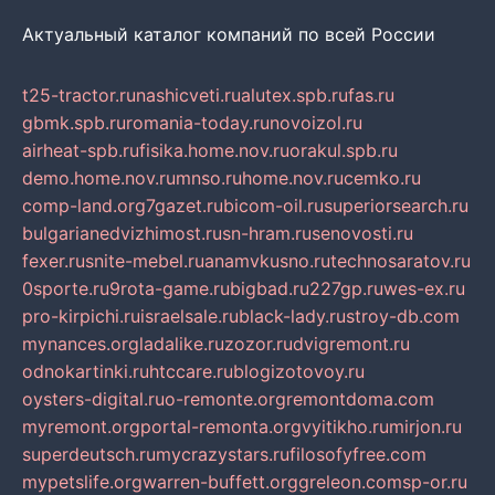
Актуальный каталог компаний по всей России
t25-tractor.ru
nashicveti.ru
alutex.spb.ru
fas.ru
gbmk.spb.ru
romania-today.ru
novoizol.ru
airheat-spb.ru
fisika.home.nov.ru
orakul.spb.ru
demo.home.nov.ru
mnso.ru
home.nov.ru
cemko.ru
comp-land.org
7gazet.ru
bicom-oil.ru
superiorsearch.ru
bulgarianedvizhimost.ru
sn-hram.ru
senovosti.ru
fexer.ru
snite-mebel.ru
anamvkusno.ru
technosaratov.ru
0sporte.ru
9rota-game.ru
bigbad.ru
227gp.ru
wes-ex.ru
pro-kirpichi.ru
israelsale.ru
black-lady.ru
stroy-db.com
mynances.org
ladalike.ru
zozor.ru
dvigremont.ru
odnokartinki.ru
htccare.ru
blogizotovoy.ru
oysters-digital.ru
o-remonte.org
remontdoma.com
myremont.org
portal-remonta.org
vyitikho.ru
mirjon.ru
superdeutsch.ru
mycrazystars.ru
filosofyfree.com
mypetslife.org
warren-buffett.org
greleon.com
sp-or.ru