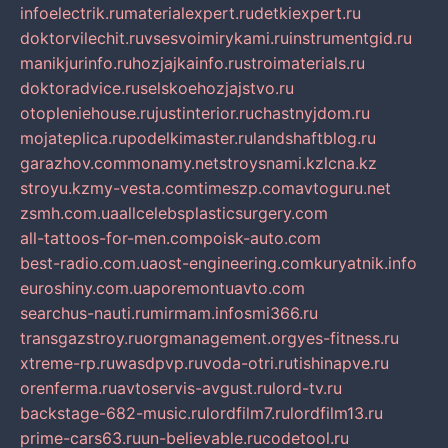
infoelectrik.ru
materialexpert.ru
detkiexpert.ru
doktorvilechit.ru
vsesvoimirykami.ru
instrumentgid.ru
manikjurinfo.ru
hozjajkainfo.ru
stroimaterials.ru
doktoradvice.ru
selskoehozjajstvo.ru
otopleniehouse.ru
justinterior.ru
chastnyjdom.ru
mojateplica.ru
podelkimaster.ru
landshaftblog.ru
garazhov.com
monamy.net
stroysnami.kz
lcna.kz
stroyu.kz
my-vesta.com
timeszp.com
avtoguru.net
zsmh.com.ua
allcelebsplasticsurgery.com
all-tattoos-for-men.com
poisk-auto.com
best-radio.com.ua
ost-engineering.com
kuryatnik.info
euroshiny.com.ua
poremontuavto.com
searchus-nauti.ru
mirmam.info
smi366.ru
transgazstroy.ru
orgmanagement.org
yes-fitness.ru
xtreme-rp.ru
wasdpvp.ru
voda-otri.ru
tishinapve.ru
orenferma.ru
avtoservis-avgust.ru
lord-tv.ru
backstage-682-music.ru
lordfilm7.ru
lordfilm13.ru
prime-cars63.ru
un-believable.ru
codetool.ru