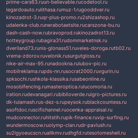
prime-cars63.ru
un-believable.ru
codetool.ru
legardoauto.ru
lithasa.ru
muz-1.ru
gooddver.ru
kinozadrot-3.ru
qr-plus-promo.ru
2shizashop.ru
udalenka-club.ru
nerabotaetsite.ru
carszona-bu.ru
dash-cash-now.ru
bravoprod.ru
kinozadrot13.ru
hotteygroup.ru
bagira31.ru
dommarketnsk.ru
dveriland73.ru
nis-glonass51.ru
veles-doroga.ru
tb02.ru
vrema-zdorov.ru
velonik.ru
surgutgloss.ru
nike-air-max-95.ru
nadookna.ru
lubov-pic.ru
mobilreklama.ru
pds-nn.ru
socrat2000.ru
vgurin.ru
spksochi.ru
shkola-klassika.ru
sabeonline.ru
mosoblfencing.ru
masteroptica.ru
lucomoria.ru
iration.ru
devanagari.ru
biblioverde.ru
igro-pictures.ru
dk-tulamash.ru
s-dez-s.ru
peysok.ru
blackcountess.ru
asoftdoc.ru
scifichannel.ru
ocenka-appraisal.ru
mudconnector.ru
hitstih.ru
pik-finance.ru
vip-surfing.ru
wundermoscow.ru
olymp-clan.ru
dr-pavlush.ru
su2lgyoeucscn.ru
allkmv.ru
dhgfd.ru
tesotomeshell.ru