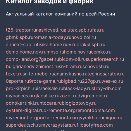
Каталог заводов и фабрик
Актуальный каталог компаний по всей России
t25-tractor.ru
nashicveti.ru
alutex.spb.ru
fas.ru
gbmk.spb.ru
romania-today.ru
novoizol.ru
airheat-spb.ru
fisika.home.nov.ru
orakul.spb.ru
demo.home.nov.ru
mnso.ru
home.nov.ru
cemko.ru
comp-land.org
7gazet.ru
bicom-oil.ru
superiorsearch.ru
bulgarianedvizhimost.ru
sn-hram.ru
senovosti.ru
fexer.ru
snite-mebel.ru
anamvkusno.ru
technosaratov.ru
0sporte.ru
9rota-game.ru
bigbad.ru
227gp.ru
wes-ex.ru
pro-kirpichi.ru
israelsale.ru
black-lady.ru
stroy-db.com
mynances.org
ladalike.ru
zozor.ru
dvigremont.ru
odnokartinki.ru
htccare.ru
blogizotovoy.ru
oysters-digital.ru
o-remonte.org
remontdoma.com
myremont.org
portal-remonta.org
vyitikho.ru
mirjon.ru
superdeutsch.ru
mycrazystars.ru
filosofyfree.com