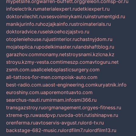
mypetslife.org
warren-buffett.org
greleon.com
sp-or.ru
infoelectrik.ru
materialexpert.ru
detkiexpert.ru
doktorvilechit.ru
vsesvoimirykami.ru
instrumentgid.ru
manikjurinfo.ru
hozjajkainfo.ru
stroimaterials.ru
doktoradvice.ru
selskoehozjajstvo.ru
otopleniehouse.ru
justinterior.ru
chastnyjdom.ru
mojateplica.ru
podelkimaster.ru
landshaftblog.ru
garazhov.com
monamy.net
stroysnami.kz
lcna.kz
stroyu.kz
my-vesta.com
timeszp.com
avtoguru.net
zsmh.com.ua
allcelebsplasticsurgery.com
all-tattoos-for-men.com
poisk-auto.com
best-radio.com.ua
ost-engineering.com
kuryatnik.info
euroshiny.com.ua
poremontuavto.com
searchus-nauti.ru
mirmam.info
smi366.ru
transgazstroy.ru
orgmanagement.org
yes-fitness.ru
xtreme-rp.ru
wasdpvp.ru
voda-otri.ru
tishinapve.ru
orenferma.ru
avtoservis-avgust.ru
lord-tv.ru
backstage-682-music.ru
lordfilm7.ru
lordfilm13.ru