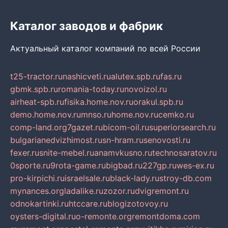
Каталог заводов и фабрик
Актуальный каталог компаний по всей России
t25-tractor.ru
nashicveti.ru
alutex.spb.ru
fas.ru
gbmk.spb.ru
romania-today.ru
novoizol.ru
airheat-spb.ru
fisika.home.nov.ru
orakul.spb.ru
demo.home.nov.ru
mnso.ru
home.nov.ru
cemko.ru
comp-land.org
7gazet.ru
bicom-oil.ru
superiorsearch.ru
bulgarianedvizhimost.ru
sn-hram.ru
senovosti.ru
fexer.ru
snite-mebel.ru
anamvkusno.ru
technosaratov.ru
0sporte.ru
9rota-game.ru
bigbad.ru
227gp.ru
wes-ex.ru
pro-kirpichi.ru
israelsale.ru
black-lady.ru
stroy-db.com
mynances.org
ladalike.ru
zozor.ru
dvigremont.ru
odnokartinki.ru
htccare.ru
blogizotovoy.ru
oysters-digital.ru
o-remonte.org
remontdoma.com