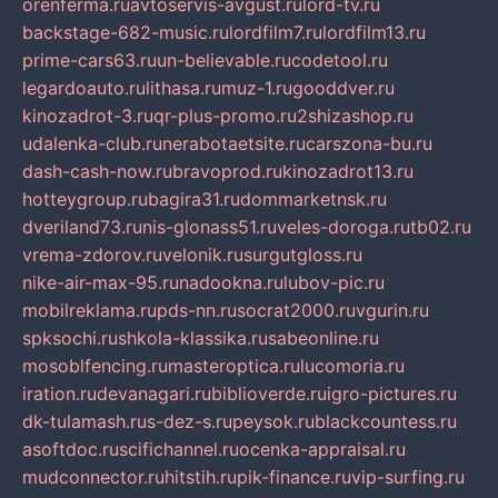
orenferma.ru
avtoservis-avgust.ru
lord-tv.ru
backstage-682-music.ru
lordfilm7.ru
lordfilm13.ru
prime-cars63.ru
un-believable.ru
codetool.ru
legardoauto.ru
lithasa.ru
muz-1.ru
gooddver.ru
kinozadrot-3.ru
qr-plus-promo.ru
2shizashop.ru
udalenka-club.ru
nerabotaetsite.ru
carszona-bu.ru
dash-cash-now.ru
bravoprod.ru
kinozadrot13.ru
hotteygroup.ru
bagira31.ru
dommarketnsk.ru
dveriland73.ru
nis-glonass51.ru
veles-doroga.ru
tb02.ru
vrema-zdorov.ru
velonik.ru
surgutgloss.ru
nike-air-max-95.ru
nadookna.ru
lubov-pic.ru
mobilreklama.ru
pds-nn.ru
socrat2000.ru
vgurin.ru
spksochi.ru
shkola-klassika.ru
sabeonline.ru
mosoblfencing.ru
masteroptica.ru
lucomoria.ru
iration.ru
devanagari.ru
biblioverde.ru
igro-pictures.ru
dk-tulamash.ru
s-dez-s.ru
peysok.ru
blackcountess.ru
asoftdoc.ru
scifichannel.ru
ocenka-appraisal.ru
mudconnector.ru
hitstih.ru
pik-finance.ru
vip-surfing.ru