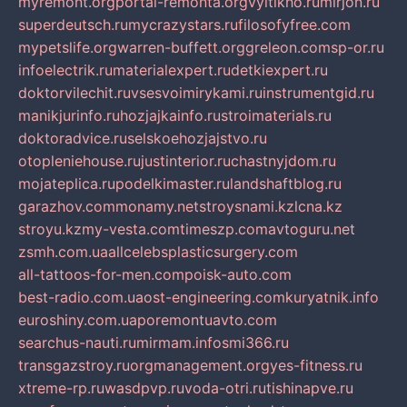
myremont.org
portal-remonta.org
vyitikho.ru
mirjon.ru
superdeutsch.ru
mycrazystars.ru
filosofyfree.com
mypetslife.org
warren-buffett.org
greleon.com
sp-or.ru
infoelectrik.ru
materialexpert.ru
detkiexpert.ru
doktorvilechit.ru
vsesvoimirykami.ru
instrumentgid.ru
manikjurinfo.ru
hozjajkainfo.ru
stroimaterials.ru
doktoradvice.ru
selskoehozjajstvo.ru
otopleniehouse.ru
justinterior.ru
chastnyjdom.ru
mojateplica.ru
podelkimaster.ru
landshaftblog.ru
garazhov.com
monamy.net
stroysnami.kz
lcna.kz
stroyu.kz
my-vesta.com
timeszp.com
avtoguru.net
zsmh.com.ua
allcelebsplasticsurgery.com
all-tattoos-for-men.com
poisk-auto.com
best-radio.com.ua
ost-engineering.com
kuryatnik.info
euroshiny.com.ua
poremontuavto.com
searchus-nauti.ru
mirmam.info
smi366.ru
transgazstroy.ru
orgmanagement.org
yes-fitness.ru
xtreme-rp.ru
wasdpvp.ru
voda-otri.ru
tishinapve.ru