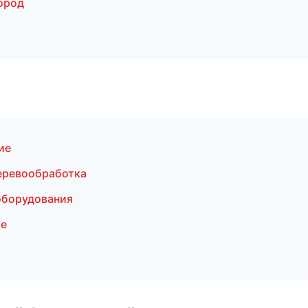
ород
ие
еревообработка
оборудования
ие