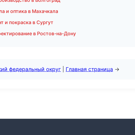
роизводство в Волгоград
ла и оптика в Махачкала
нт и покраска в Сургут
оектирование в Ростов-на-Дону
кий федеральный округ
|
Главная страница
→