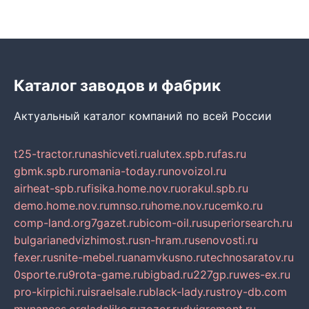
Каталог заводов и фабрик
Актуальный каталог компаний по всей России
t25-tractor.ru
nashicveti.ru
alutex.spb.ru
fas.ru
gbmk.spb.ru
romania-today.ru
novoizol.ru
airheat-spb.ru
fisika.home.nov.ru
orakul.spb.ru
demo.home.nov.ru
mnso.ru
home.nov.ru
cemko.ru
comp-land.org
7gazet.ru
bicom-oil.ru
superiorsearch.ru
bulgarianedvizhimost.ru
sn-hram.ru
senovosti.ru
fexer.ru
snite-mebel.ru
anamvkusno.ru
technosaratov.ru
0sporte.ru
9rota-game.ru
bigbad.ru
227gp.ru
wes-ex.ru
pro-kirpichi.ru
israelsale.ru
black-lady.ru
stroy-db.com