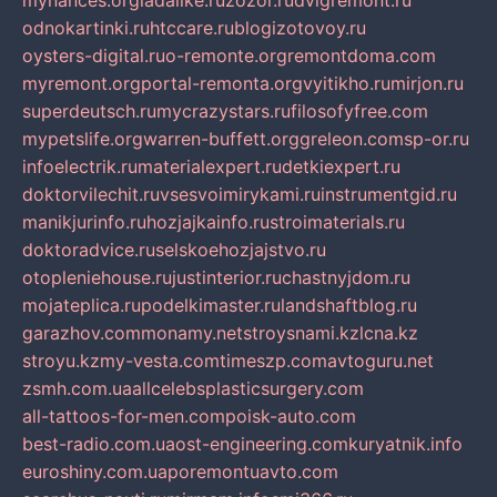
mynances.org
ladalike.ru
zozor.ru
dvigremont.ru
odnokartinki.ru
htccare.ru
blogizotovoy.ru
oysters-digital.ru
o-remonte.org
remontdoma.com
myremont.org
portal-remonta.org
vyitikho.ru
mirjon.ru
superdeutsch.ru
mycrazystars.ru
filosofyfree.com
mypetslife.org
warren-buffett.org
greleon.com
sp-or.ru
infoelectrik.ru
materialexpert.ru
detkiexpert.ru
doktorvilechit.ru
vsesvoimirykami.ru
instrumentgid.ru
manikjurinfo.ru
hozjajkainfo.ru
stroimaterials.ru
doktoradvice.ru
selskoehozjajstvo.ru
otopleniehouse.ru
justinterior.ru
chastnyjdom.ru
mojateplica.ru
podelkimaster.ru
landshaftblog.ru
garazhov.com
monamy.net
stroysnami.kz
lcna.kz
stroyu.kz
my-vesta.com
timeszp.com
avtoguru.net
zsmh.com.ua
allcelebsplasticsurgery.com
all-tattoos-for-men.com
poisk-auto.com
best-radio.com.ua
ost-engineering.com
kuryatnik.info
euroshiny.com.ua
poremontuavto.com