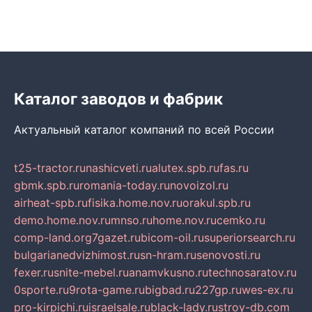
Каталог заводов и фабрик
Актуальный каталог компаний по всей России
t25-tractor.ru
nashicveti.ru
alutex.spb.ru
fas.ru
gbmk.spb.ru
romania-today.ru
novoizol.ru
airheat-spb.ru
fisika.home.nov.ru
orakul.spb.ru
demo.home.nov.ru
mnso.ru
home.nov.ru
cemko.ru
comp-land.org
7gazet.ru
bicom-oil.ru
superiorsearch.ru
bulgarianedvizhimost.ru
sn-hram.ru
senovosti.ru
fexer.ru
snite-mebel.ru
anamvkusno.ru
technosaratov.ru
0sporte.ru
9rota-game.ru
bigbad.ru
227gp.ru
wes-ex.ru
pro-kirpichi.ru
israelsale.ru
black-lady.ru
stroy-db.com