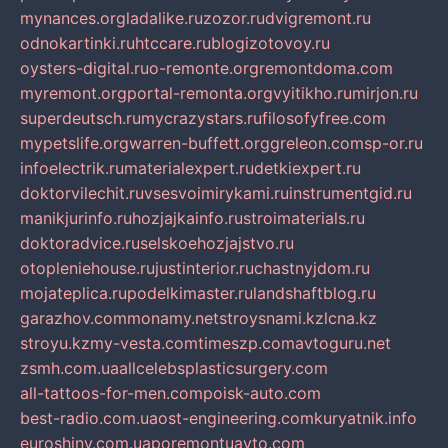
mynances.org
ladalike.ru
zozor.ru
dvigremont.ru
odnokartinki.ru
htccare.ru
blogizotovoy.ru
oysters-digital.ru
o-remonte.org
remontdoma.com
myremont.org
portal-remonta.org
vyitikho.ru
mirjon.ru
superdeutsch.ru
mycrazystars.ru
filosofyfree.com
mypetslife.org
warren-buffett.org
greleon.com
sp-or.ru
infoelectrik.ru
materialexpert.ru
detkiexpert.ru
doktorvilechit.ru
vsesvoimirykami.ru
instrumentgid.ru
manikjurinfo.ru
hozjajkainfo.ru
stroimaterials.ru
doktoradvice.ru
selskoehozjajstvo.ru
otopleniehouse.ru
justinterior.ru
chastnyjdom.ru
mojateplica.ru
podelkimaster.ru
landshaftblog.ru
garazhov.com
monamy.net
stroysnami.kz
lcna.kz
stroyu.kz
my-vesta.com
timeszp.com
avtoguru.net
zsmh.com.ua
allcelebsplasticsurgery.com
all-tattoos-for-men.com
poisk-auto.com
best-radio.com.ua
ost-engineering.com
kuryatnik.info
euroshiny.com.ua
poremontuavto.com