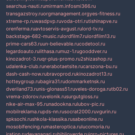
searchus-nauti.ru
mirmam.info
smi366.ru
transgazstroy.ru
orgmanagement.org
yes-fitness.ru
xtreme-rp.ru
wasdpvp.ru
voda-otri.ru
tishinapve.ru
orenferma.ru
avtoservis-avgust.ru
lord-tv.ru
backstage-682-music.ru
lordfilm7.ru
lordfilm13.ru
prime-cars63.ru
un-believable.ru
codetool.ru
legardoauto.ru
lithasa.ru
muz-1.ru
gooddver.ru
kinozadrot-3.ru
qr-plus-promo.ru
2shizashop.ru
udalenka-club.ru
nerabotaetsite.ru
carszona-bu.ru
dash-cash-now.ru
bravoprod.ru
kinozadrot13.ru
hotteygroup.ru
bagira31.ru
dommarketnsk.ru
dveriland73.ru
nis-glonass51.ru
veles-doroga.ru
tb02.ru
vrema-zdorov.ru
velonik.ru
surgutgloss.ru
nike-air-max-95.ru
nadookna.ru
lubov-pic.ru
mobilreklama.ru
pds-nn.ru
socrat2000.ru
vgurin.ru
spksochi.ru
shkola-klassika.ru
sabeonline.ru
mosoblfencing.ru
masteroptica.ru
lucomoria.ru
iration.ru
devanagari.ru
biblioverde.ru
igro-pictures.ru