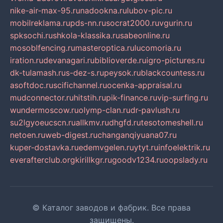
nike-air-max-95.ru
nadookna.ru
lubov-pic.ru
mobilreklama.ru
pds-nn.ru
socrat2000.ru
vgurin.ru
spksochi.ru
shkola-klassika.ru
sabeonline.ru
mosoblfencing.ru
masteroptica.ru
lucomoria.ru
iration.ru
devanagari.ru
biblioverde.ru
igro-pictures.ru
dk-tulamash.ru
s-dez-s.ru
peysok.ru
blackcountess.ru
asoftdoc.ru
scifichannel.ru
ocenka-appraisal.ru
mudconnector.ru
hitstih.ru
pik-finance.ru
vip-surfing.ru
wundermoscow.ru
olymp-clan.ru
dr-pavlush.ru
su2lgyoeucscn.ru
allkmv.ru
dhgfd.ru
tesotomeshell.ru
netoen.ru
web-digest.ru
changanqiyuana07.ru
kuper-dostavka.ru
edemvgelen.ru
ytyt.ru
infoelektrik.ru
everafterclub.org
kirillkgr.ru
goodv1234.ru
oopslady.ru
© Каталог заводов и фабрик. Все права
защищены.