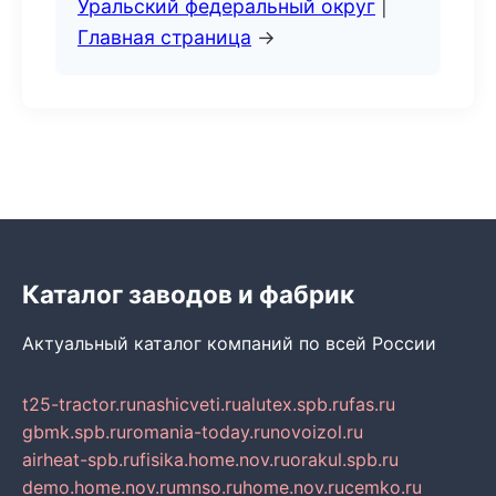
Уральский федеральный округ
|
Главная страница
→
Каталог заводов и фабрик
Актуальный каталог компаний по всей России
t25-tractor.ru
nashicveti.ru
alutex.spb.ru
fas.ru
gbmk.spb.ru
romania-today.ru
novoizol.ru
airheat-spb.ru
fisika.home.nov.ru
orakul.spb.ru
demo.home.nov.ru
mnso.ru
home.nov.ru
cemko.ru