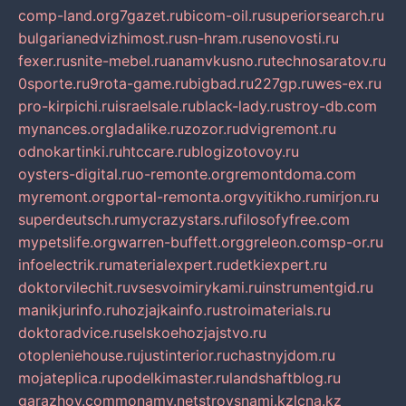
comp-land.org
7gazet.ru
bicom-oil.ru
superiorsearch.ru
bulgarianedvizhimost.ru
sn-hram.ru
senovosti.ru
fexer.ru
snite-mebel.ru
anamvkusno.ru
technosaratov.ru
0sporte.ru
9rota-game.ru
bigbad.ru
227gp.ru
wes-ex.ru
pro-kirpichi.ru
israelsale.ru
black-lady.ru
stroy-db.com
mynances.org
ladalike.ru
zozor.ru
dvigremont.ru
odnokartinki.ru
htccare.ru
blogizotovoy.ru
oysters-digital.ru
o-remonte.org
remontdoma.com
myremont.org
portal-remonta.org
vyitikho.ru
mirjon.ru
superdeutsch.ru
mycrazystars.ru
filosofyfree.com
mypetslife.org
warren-buffett.org
greleon.com
sp-or.ru
infoelectrik.ru
materialexpert.ru
detkiexpert.ru
doktorvilechit.ru
vsesvoimirykami.ru
instrumentgid.ru
manikjurinfo.ru
hozjajkainfo.ru
stroimaterials.ru
doktoradvice.ru
selskoehozjajstvo.ru
otopleniehouse.ru
justinterior.ru
chastnyjdom.ru
mojateplica.ru
podelkimaster.ru
landshaftblog.ru
garazhov.com
monamy.net
stroysnami.kz
lcna.kz