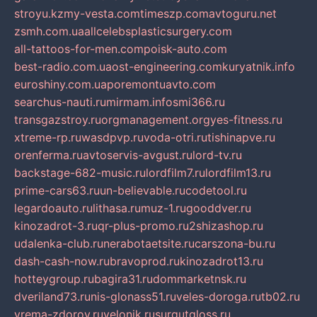
stroyu.kz
my-vesta.com
timeszp.com
avtoguru.net
zsmh.com.ua
allcelebsplasticsurgery.com
all-tattoos-for-men.com
poisk-auto.com
best-radio.com.ua
ost-engineering.com
kuryatnik.info
euroshiny.com.ua
poremontuavto.com
searchus-nauti.ru
mirmam.info
smi366.ru
transgazstroy.ru
orgmanagement.org
yes-fitness.ru
xtreme-rp.ru
wasdpvp.ru
voda-otri.ru
tishinapve.ru
orenferma.ru
avtoservis-avgust.ru
lord-tv.ru
backstage-682-music.ru
lordfilm7.ru
lordfilm13.ru
prime-cars63.ru
un-believable.ru
codetool.ru
legardoauto.ru
lithasa.ru
muz-1.ru
gooddver.ru
kinozadrot-3.ru
qr-plus-promo.ru
2shizashop.ru
udalenka-club.ru
nerabotaetsite.ru
carszona-bu.ru
dash-cash-now.ru
bravoprod.ru
kinozadrot13.ru
hotteygroup.ru
bagira31.ru
dommarketnsk.ru
dveriland73.ru
nis-glonass51.ru
veles-doroga.ru
tb02.ru
vrema-zdorov.ru
velonik.ru
surgutgloss.ru