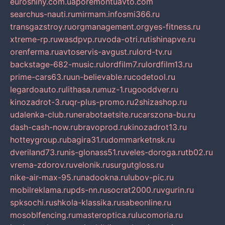
euroshiny.com.ua
poremontuavto.com
searchus-nauti.ru
mirmam.info
smi366.ru
transgazstroy.ru
orgmanagement.org
yes-fitness.ru
xtreme-rp.ru
wasdpvp.ru
voda-otri.ru
tishinapve.ru
orenferma.ru
avtoservis-avgust.ru
lord-tv.ru
backstage-682-music.ru
lordfilm7.ru
lordfilm13.ru
prime-cars63.ru
un-believable.ru
codetool.ru
legardoauto.ru
lithasa.ru
muz-1.ru
gooddver.ru
kinozadrot-3.ru
qr-plus-promo.ru
2shizashop.ru
udalenka-club.ru
nerabotaetsite.ru
carszona-bu.ru
dash-cash-now.ru
bravoprod.ru
kinozadrot13.ru
hotteygroup.ru
bagira31.ru
dommarketnsk.ru
dveriland73.ru
nis-glonass51.ru
veles-doroga.ru
tb02.ru
vrema-zdorov.ru
velonik.ru
surgutgloss.ru
nike-air-max-95.ru
nadookna.ru
lubov-pic.ru
mobilreklama.ru
pds-nn.ru
socrat2000.ru
vgurin.ru
spksochi.ru
shkola-klassika.ru
sabeonline.ru
mosoblfencing.ru
masteroptica.ru
lucomoria.ru