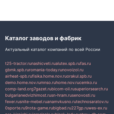
Каталог заводов и фабрик
Актуальный каталог компаний по всей России
t25-tractor.ru
nashicveti.ru
alutex.spb.ru
fas.ru
gbmk.spb.ru
romania-today.ru
novoizol.ru
airheat-spb.ru
fisika.home.nov.ru
orakul.spb.ru
demo.home.nov.ru
mnso.ru
home.nov.ru
cemko.ru
comp-land.org
7gazet.ru
bicom-oil.ru
superiorsearch.ru
bulgarianedvizhimost.ru
sn-hram.ru
senovosti.ru
fexer.ru
snite-mebel.ru
anamvkusno.ru
technosaratov.ru
0sporte.ru
9rota-game.ru
bigbad.ru
227gp.ru
wes-ex.ru