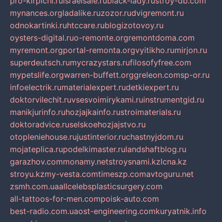
pro-kirpichi.ru
israelsale.ru
black-lady.ru
stroy-db.com
mynances.org
ladalike.ru
zozor.ru
dvigremont.ru
odnokartinki.ru
htccare.ru
blogizotovoy.ru
oysters-digital.ru
o-remonte.org
remontdoma.com
myremont.org
portal-remonta.org
vyitikho.ru
mirjon.ru
superdeutsch.ru
mycrazystars.ru
filosofyfree.com
mypetslife.org
warren-buffett.org
greleon.com
sp-or.ru
infoelectrik.ru
materialexpert.ru
detkiexpert.ru
doktorvilechit.ru
vsesvoimirykami.ru
instrumentgid.ru
manikjurinfo.ru
hozjajkainfo.ru
stroimaterials.ru
doktoradvice.ru
selskoehozjajstvo.ru
otopleniehouse.ru
justinterior.ru
chastnyjdom.ru
mojateplica.ru
podelkimaster.ru
landshaftblog.ru
garazhov.com
monamy.net
stroysnami.kz
lcna.kz
stroyu.kz
my-vesta.com
timeszp.com
avtoguru.net
zsmh.com.ua
allcelebsplasticsurgery.com
all-tattoos-for-men.com
poisk-auto.com
best-radio.com.ua
ost-engineering.com
kuryatnik.info