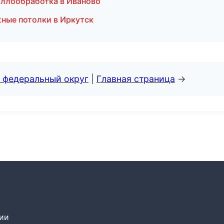
аллообработка в Иваново
ные потолки в Иркутск
 федеральный округ
|
Главная страница
→
сии