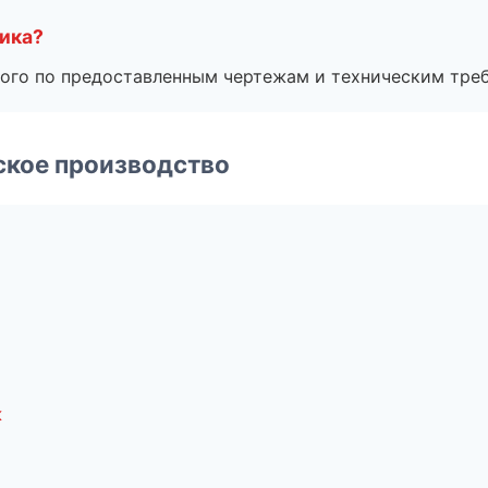
чика?
ого по предоставленным чертежам и техническим тре
ское производство
к