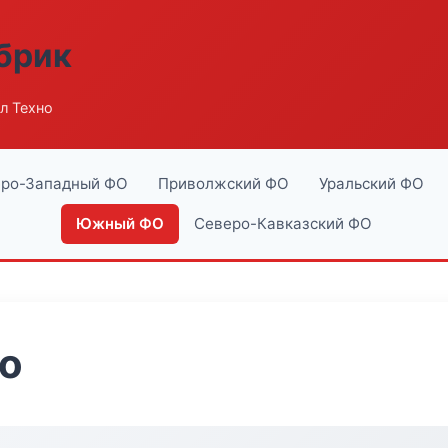
абрик
л Техно
ро-Западный ФО
Приволжский ФО
Уральский ФО
Южный ФО
Северо-Кавказский ФО
о