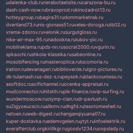
udalenka-club.ru
nerabotaetsite.ru
carszona-bu.ru
dash-cash-now.ru
bravoprod.ru
kinozadrot13.ru
hotteygroup.ru
bagira31.ru
dommarketnsk.ru
dveriland73.ru
nis-glonass51.ru
veles-doroga.ru
tb02.ru
vrema-zdorov.ru
velonik.ru
surgutgloss.ru
nike-air-max-95.ru
nadookna.ru
lubov-pic.ru
mobilreklama.ru
pds-nn.ru
socrat2000.ru
vgurin.ru
spksochi.ru
shkola-klassika.ru
sabeonline.ru
mosoblfencing.ru
masteroptica.ru
lucomoria.ru
iration.ru
devanagari.ru
biblioverde.ru
igro-pictures.ru
dk-tulamash.ru
s-dez-s.ru
peysok.ru
blackcountess.ru
asoftdoc.ru
scifichannel.ru
ocenka-appraisal.ru
mudconnector.ru
hitstih.ru
pik-finance.ru
vip-surfing.ru
wundermoscow.ru
olymp-clan.ru
dr-pavlush.ru
su2lgyoeucscn.ru
allkmv.ru
dhgfd.ru
tesotomeshell.ru
netoen.ru
web-digest.ru
changanqiyuana07.ru
kuper-dostavka.ru
edemvgelen.ru
ytyt.ru
infoelektrik.ru
everafterclub.org
kirillkgr.ru
goodv1234.ru
oopslady.ru