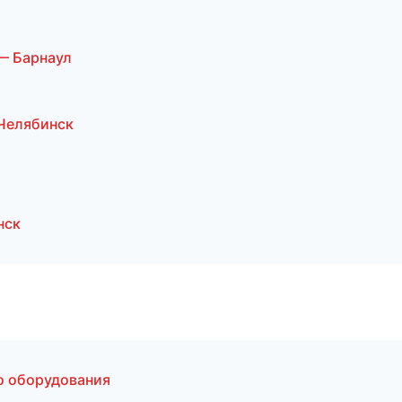
— Барнаул
Челябинск
нск
о оборудования