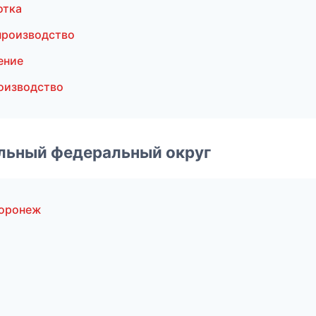
отка
производство
ение
оизводство
альный федеральный округ
Воронеж