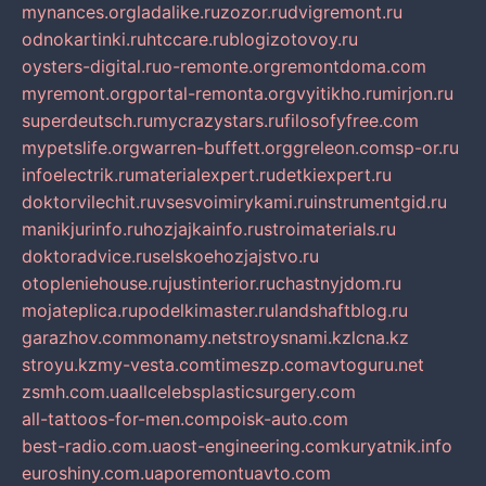
mynances.org
ladalike.ru
zozor.ru
dvigremont.ru
odnokartinki.ru
htccare.ru
blogizotovoy.ru
oysters-digital.ru
o-remonte.org
remontdoma.com
myremont.org
portal-remonta.org
vyitikho.ru
mirjon.ru
superdeutsch.ru
mycrazystars.ru
filosofyfree.com
mypetslife.org
warren-buffett.org
greleon.com
sp-or.ru
infoelectrik.ru
materialexpert.ru
detkiexpert.ru
doktorvilechit.ru
vsesvoimirykami.ru
instrumentgid.ru
manikjurinfo.ru
hozjajkainfo.ru
stroimaterials.ru
doktoradvice.ru
selskoehozjajstvo.ru
otopleniehouse.ru
justinterior.ru
chastnyjdom.ru
mojateplica.ru
podelkimaster.ru
landshaftblog.ru
garazhov.com
monamy.net
stroysnami.kz
lcna.kz
stroyu.kz
my-vesta.com
timeszp.com
avtoguru.net
zsmh.com.ua
allcelebsplasticsurgery.com
all-tattoos-for-men.com
poisk-auto.com
best-radio.com.ua
ost-engineering.com
kuryatnik.info
euroshiny.com.ua
poremontuavto.com