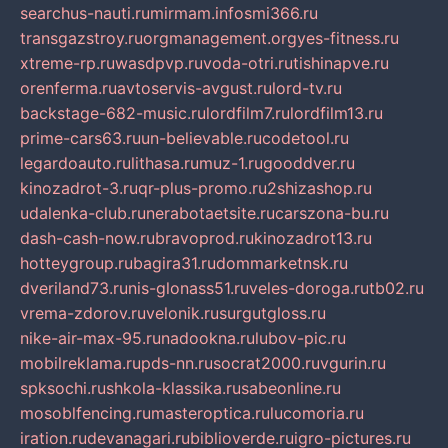
searchus-nauti.ru
mirmam.info
smi366.ru
transgazstroy.ru
orgmanagement.org
yes-fitness.ru
xtreme-rp.ru
wasdpvp.ru
voda-otri.ru
tishinapve.ru
orenferma.ru
avtoservis-avgust.ru
lord-tv.ru
backstage-682-music.ru
lordfilm7.ru
lordfilm13.ru
prime-cars63.ru
un-believable.ru
codetool.ru
legardoauto.ru
lithasa.ru
muz-1.ru
gooddver.ru
kinozadrot-3.ru
qr-plus-promo.ru
2shizashop.ru
udalenka-club.ru
nerabotaetsite.ru
carszona-bu.ru
dash-cash-now.ru
bravoprod.ru
kinozadrot13.ru
hotteygroup.ru
bagira31.ru
dommarketnsk.ru
dveriland73.ru
nis-glonass51.ru
veles-doroga.ru
tb02.ru
vrema-zdorov.ru
velonik.ru
surgutgloss.ru
nike-air-max-95.ru
nadookna.ru
lubov-pic.ru
mobilreklama.ru
pds-nn.ru
socrat2000.ru
vgurin.ru
spksochi.ru
shkola-klassika.ru
sabeonline.ru
mosoblfencing.ru
masteroptica.ru
lucomoria.ru
iration.ru
devanagari.ru
biblioverde.ru
igro-pictures.ru