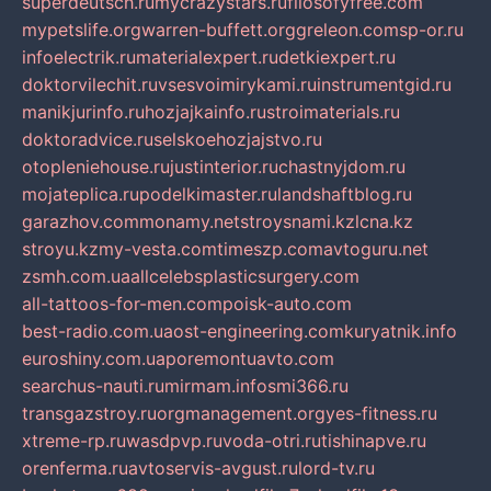
superdeutsch.ru
mycrazystars.ru
filosofyfree.com
mypetslife.org
warren-buffett.org
greleon.com
sp-or.ru
infoelectrik.ru
materialexpert.ru
detkiexpert.ru
doktorvilechit.ru
vsesvoimirykami.ru
instrumentgid.ru
manikjurinfo.ru
hozjajkainfo.ru
stroimaterials.ru
doktoradvice.ru
selskoehozjajstvo.ru
otopleniehouse.ru
justinterior.ru
chastnyjdom.ru
mojateplica.ru
podelkimaster.ru
landshaftblog.ru
garazhov.com
monamy.net
stroysnami.kz
lcna.kz
stroyu.kz
my-vesta.com
timeszp.com
avtoguru.net
zsmh.com.ua
allcelebsplasticsurgery.com
all-tattoos-for-men.com
poisk-auto.com
best-radio.com.ua
ost-engineering.com
kuryatnik.info
euroshiny.com.ua
poremontuavto.com
searchus-nauti.ru
mirmam.info
smi366.ru
transgazstroy.ru
orgmanagement.org
yes-fitness.ru
xtreme-rp.ru
wasdpvp.ru
voda-otri.ru
tishinapve.ru
orenferma.ru
avtoservis-avgust.ru
lord-tv.ru