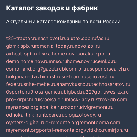
Каталог заводов и фабрик
Актуальный каталог компаний по всей России
t25-tractor.ru
nashicveti.ru
alutex.spb.ru
fas.ru
gbmk.spb.ru
romania-today.ru
novoizol.ru
airheat-spb.ru
fisika.home.nov.ru
orakul.spb.ru
demo.home.nov.ru
mnso.ru
home.nov.ru
cemko.ru
comp-land.org
7gazet.ru
bicom-oil.ru
superiorsearch.ru
bulgarianedvizhimost.ru
sn-hram.ru
senovosti.ru
fexer.ru
snite-mebel.ru
anamvkusno.ru
technosaratov.ru
0sporte.ru
9rota-game.ru
bigbad.ru
227gp.ru
wes-ex.ru
pro-kirpichi.ru
israelsale.ru
black-lady.ru
stroy-db.com
mynances.org
ladalike.ru
zozor.ru
dvigremont.ru
odnokartinki.ru
htccare.ru
blogizotovoy.ru
oysters-digital.ru
o-remonte.org
remontdoma.com
myremont.org
portal-remonta.org
vyitikho.ru
mirjon.ru