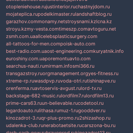
otopleniehouse.ru
justinterior.ru
chastnyjdom.ru
mojateplica.ru
podelkimaster.ru
landshaftblog.ru
garazhov.com
monamy.net
stroysnami.kz
lcna.kz
stroyu.kz
my-vesta.com
timeszp.com
avtoguru.net
zsmh.com.ua
allcelebsplasticsurgery.com
all-tattoos-for-men.com
poisk-auto.com
best-radio.com.ua
ost-engineering.com
kuryatnik.info
euroshiny.com.ua
poremontuavto.com
searchus-nauti.ru
mirmam.info
smi366.ru
transgazstroy.ru
orgmanagement.org
yes-fitness.ru
xtreme-rp.ru
wasdpvp.ru
voda-otri.ru
tishinapve.ru
orenferma.ru
avtoservis-avgust.ru
lord-tv.ru
backstage-682-music.ru
lordfilm7.ru
lordfilm13.ru
prime-cars63.ru
un-believable.ru
codetool.ru
legardoauto.ru
lithasa.ru
muz-1.ru
gooddver.ru
kinozadrot-3.ru
qr-plus-promo.ru
2shizashop.ru
udalenka-club.ru
nerabotaetsite.ru
carszona-bu.ru
dash-cash-now.ru
bravoprod.ru
kinozadrot13.ru