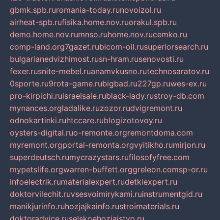
gbmk.spb.ru
romania-today.ru
novoizol.ru
airheat-spb.ru
fisika.home.nov.ru
orakul.spb.ru
demo.home.nov.ru
mnso.ru
home.nov.ru
cemko.ru
comp-land.org
7gazet.ru
bicom-oil.ru
superiorsearch.ru
bulgarianedvizhimost.ru
sn-hram.ru
senovosti.ru
fexer.ru
snite-mebel.ru
anamvkusno.ru
technosaratov.ru
0sporte.ru
9rota-game.ru
bigbad.ru
227gp.ru
wes-ex.ru
pro-kirpichi.ru
israelsale.ru
black-lady.ru
stroy-db.com
mynances.org
ladalike.ru
zozor.ru
dvigremont.ru
odnokartinki.ru
htccare.ru
blogizotovoy.ru
oysters-digital.ru
o-remonte.org
remontdoma.com
myremont.org
portal-remonta.org
vyitikho.ru
mirjon.ru
superdeutsch.ru
mycrazystars.ru
filosofyfree.com
mypetslife.org
warren-buffett.org
greleon.com
sp-or.ru
infoelectrik.ru
materialexpert.ru
detkiexpert.ru
doktorvilechit.ru
vsesvoimirykami.ru
instrumentgid.ru
manikjurinfo.ru
hozjajkainfo.ru
stroimaterials.ru
doktoradvice.ru
selskoehozjajstvo.ru