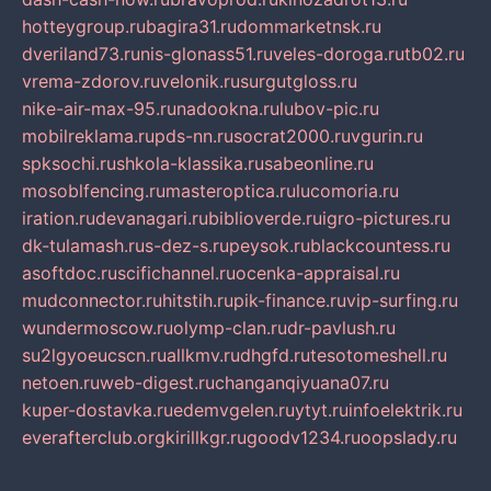
hotteygroup.ru
bagira31.ru
dommarketnsk.ru
dveriland73.ru
nis-glonass51.ru
veles-doroga.ru
tb02.ru
vrema-zdorov.ru
velonik.ru
surgutgloss.ru
nike-air-max-95.ru
nadookna.ru
lubov-pic.ru
mobilreklama.ru
pds-nn.ru
socrat2000.ru
vgurin.ru
spksochi.ru
shkola-klassika.ru
sabeonline.ru
mosoblfencing.ru
masteroptica.ru
lucomoria.ru
iration.ru
devanagari.ru
biblioverde.ru
igro-pictures.ru
dk-tulamash.ru
s-dez-s.ru
peysok.ru
blackcountess.ru
asoftdoc.ru
scifichannel.ru
ocenka-appraisal.ru
mudconnector.ru
hitstih.ru
pik-finance.ru
vip-surfing.ru
wundermoscow.ru
olymp-clan.ru
dr-pavlush.ru
su2lgyoeucscn.ru
allkmv.ru
dhgfd.ru
tesotomeshell.ru
netoen.ru
web-digest.ru
changanqiyuana07.ru
kuper-dostavka.ru
edemvgelen.ru
ytyt.ru
infoelektrik.ru
everafterclub.org
kirillkgr.ru
goodv1234.ru
oopslady.ru