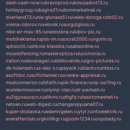
dash-cash-now.ru
bravoprod.ru
kinozadrot13.ru
hotteygroup.ru
bagira31.ru
dommarketnsk.ru
dveriland73.ru
nis-glonass51.ru
veles-doroga.ru
tb02.ru
vrema-zdorov.ru
velonik.ru
surgutgloss.ru
nike-air-max-95.ru
nadookna.ru
lubov-pic.ru
mobilreklama.ru
pds-nn.ru
socrat2000.ru
vgurin.ru
spksochi.ru
shkola-klassika.ru
sabeonline.ru
mosoblfencing.ru
masteroptica.ru
lucomoria.ru
iration.ru
devanagari.ru
biblioverde.ru
igro-pictures.ru
dk-tulamash.ru
s-dez-s.ru
peysok.ru
blackcountess.ru
asoftdoc.ru
scifichannel.ru
ocenka-appraisal.ru
mudconnector.ru
hitstih.ru
pik-finance.ru
vip-surfing.ru
wundermoscow.ru
olymp-clan.ru
dr-pavlush.ru
su2lgyoeucscn.ru
allkmv.ru
dhgfd.ru
tesotomeshell.ru
netoen.ru
web-digest.ru
changanqiyuana07.ru
kuper-dostavka.ru
edemvgelen.ru
ytyt.ru
infoelektrik.ru
everafterclub.org
kirillkgr.ru
goodv1234.ru
oopslady.ru