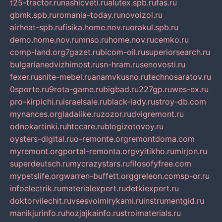
t25-tractor.ru
nashicveti.ru
alutex.spb.ru
fas.ru
gbmk.spb.ru
romania-today.ru
novoizol.ru
airheat-spb.ru
fisika.home.nov.ru
orakul.spb.ru
demo.home.nov.ru
mnso.ru
home.nov.ru
cemko.ru
comp-land.org
7gazet.ru
bicom-oil.ru
superiorsearch.ru
bulgarianedvizhimost.ru
sn-hram.ru
senovosti.ru
fexer.ru
snite-mebel.ru
anamvkusno.ru
technosaratov.ru
0sporte.ru
9rota-game.ru
bigbad.ru
227gp.ru
wes-ex.ru
pro-kirpichi.ru
israelsale.ru
black-lady.ru
stroy-db.com
mynances.org
ladalike.ru
zozor.ru
dvigremont.ru
odnokartinki.ru
htccare.ru
blogizotovoy.ru
oysters-digital.ru
o-remonte.org
remontdoma.com
myremont.org
portal-remonta.org
vyitikho.ru
mirjon.ru
superdeutsch.ru
mycrazystars.ru
filosofyfree.com
mypetslife.org
warren-buffett.org
greleon.com
sp-or.ru
infoelectrik.ru
materialexpert.ru
detkiexpert.ru
doktorvilechit.ru
vsesvoimirykami.ru
instrumentgid.ru
manikjurinfo.ru
hozjajkainfo.ru
stroimaterials.ru