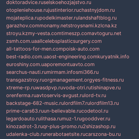
doktoradvice.ru
selskoehozjajstvo.ru
otopleniehouse.ru
justinterior.ru
chastnyjdom.ru
mojateplica.ru
podelkimaster.ru
landshaftblog.ru
garazhov.com
monamy.net
stroysnami.kz
lcna.kz
stroyu.kz
my-vesta.com
timeszp.com
avtoguru.net
zsmh.com.ua
allcelebsplasticsurgery.com
all-tattoos-for-men.com
poisk-auto.com
best-radio.com.ua
ost-engineering.com
kuryatnik.info
euroshiny.com.ua
poremontuavto.com
searchus-nauti.ru
mirmam.info
smi366.ru
transgazstroy.ru
orgmanagement.org
yes-fitness.ru
xtreme-rp.ru
wasdpvp.ru
voda-otri.ru
tishinapve.ru
orenferma.ru
avtoservis-avgust.ru
lord-tv.ru
backstage-682-music.ru
lordfilm7.ru
lordfilm13.ru
prime-cars63.ru
un-believable.ru
codetool.ru
legardoauto.ru
lithasa.ru
muz-1.ru
gooddver.ru
kinozadrot-3.ru
qr-plus-promo.ru
2shizashop.ru
udalenka-club.ru
nerabotaetsite.ru
carszona-bu.ru