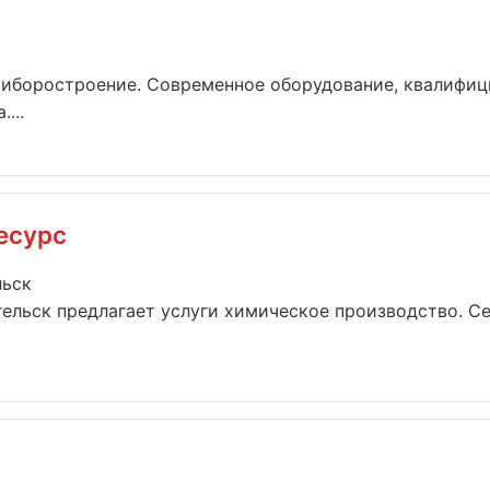
риборостроение. Современное оборудование, квалифиц
...
есурс
льск
ельск предлагает услуги химическое производство. С