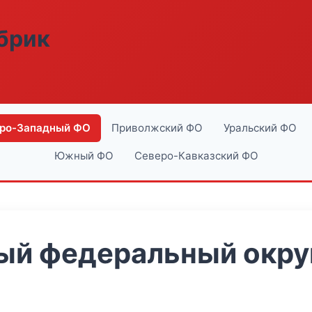
абрик
ро-Западный ФО
Приволжский ФО
Уральский ФО
Южный ФО
Северо-Кавказский ФО
й федеральный округ