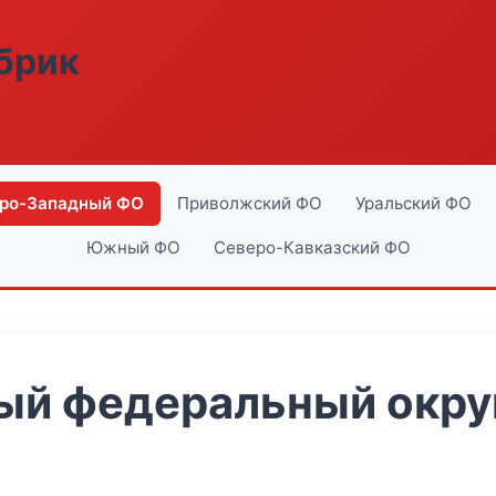
абрик
ро-Западный ФО
Приволжский ФО
Уральский ФО
Южный ФО
Северо-Кавказский ФО
й федеральный округ