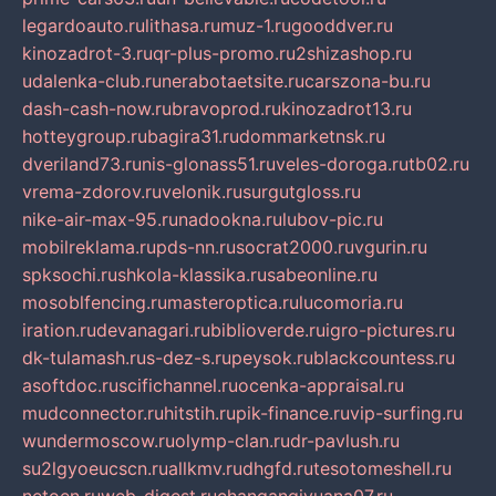
legardoauto.ru
lithasa.ru
muz-1.ru
gooddver.ru
kinozadrot-3.ru
qr-plus-promo.ru
2shizashop.ru
udalenka-club.ru
nerabotaetsite.ru
carszona-bu.ru
dash-cash-now.ru
bravoprod.ru
kinozadrot13.ru
hotteygroup.ru
bagira31.ru
dommarketnsk.ru
dveriland73.ru
nis-glonass51.ru
veles-doroga.ru
tb02.ru
vrema-zdorov.ru
velonik.ru
surgutgloss.ru
nike-air-max-95.ru
nadookna.ru
lubov-pic.ru
mobilreklama.ru
pds-nn.ru
socrat2000.ru
vgurin.ru
spksochi.ru
shkola-klassika.ru
sabeonline.ru
mosoblfencing.ru
masteroptica.ru
lucomoria.ru
iration.ru
devanagari.ru
biblioverde.ru
igro-pictures.ru
dk-tulamash.ru
s-dez-s.ru
peysok.ru
blackcountess.ru
asoftdoc.ru
scifichannel.ru
ocenka-appraisal.ru
mudconnector.ru
hitstih.ru
pik-finance.ru
vip-surfing.ru
wundermoscow.ru
olymp-clan.ru
dr-pavlush.ru
su2lgyoeucscn.ru
allkmv.ru
dhgfd.ru
tesotomeshell.ru