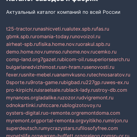
Актуальный каталог компаний по всей России
t25-tractor.ru
nashicveti.ru
alutex.spb.ru
fas.ru
gbmk.spb.ru
romania-today.ru
novoizol.ru
airheat-spb.ru
fisika.home.nov.ru
orakul.spb.ru
demo.home.nov.ru
mnso.ru
home.nov.ru
cemko.ru
comp-land.org
7gazet.ru
bicom-oil.ru
superiorsearch.ru
bulgarianedvizhimost.ru
sn-hram.ru
senovosti.ru
fexer.ru
snite-mebel.ru
anamvkusno.ru
technosaratov.ru
0sporte.ru
9rota-game.ru
bigbad.ru
227gp.ru
wes-ex.ru
pro-kirpichi.ru
israelsale.ru
black-lady.ru
stroy-db.com
mynances.org
ladalike.ru
zozor.ru
dvigremont.ru
odnokartinki.ru
htccare.ru
blogizotovoy.ru
oysters-digital.ru
o-remonte.org
remontdoma.com
myremont.org
portal-remonta.org
vyitikho.ru
mirjon.ru
superdeutsch.ru
mycrazystars.ru
filosofyfree.com
mypetslife.org
warren-buffett.org
greleon.com
sp-or.ru