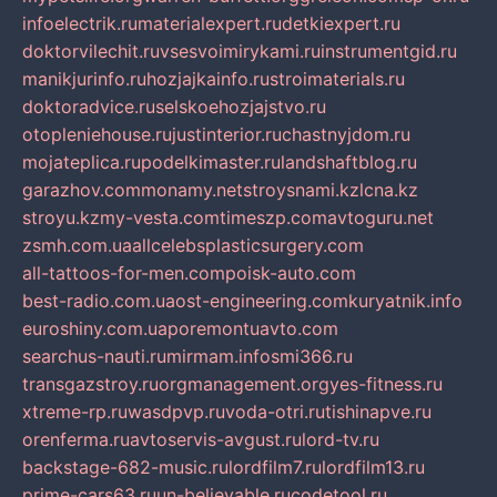
infoelectrik.ru
materialexpert.ru
detkiexpert.ru
doktorvilechit.ru
vsesvoimirykami.ru
instrumentgid.ru
manikjurinfo.ru
hozjajkainfo.ru
stroimaterials.ru
doktoradvice.ru
selskoehozjajstvo.ru
otopleniehouse.ru
justinterior.ru
chastnyjdom.ru
mojateplica.ru
podelkimaster.ru
landshaftblog.ru
garazhov.com
monamy.net
stroysnami.kz
lcna.kz
stroyu.kz
my-vesta.com
timeszp.com
avtoguru.net
zsmh.com.ua
allcelebsplasticsurgery.com
all-tattoos-for-men.com
poisk-auto.com
best-radio.com.ua
ost-engineering.com
kuryatnik.info
euroshiny.com.ua
poremontuavto.com
searchus-nauti.ru
mirmam.info
smi366.ru
transgazstroy.ru
orgmanagement.org
yes-fitness.ru
xtreme-rp.ru
wasdpvp.ru
voda-otri.ru
tishinapve.ru
orenferma.ru
avtoservis-avgust.ru
lord-tv.ru
backstage-682-music.ru
lordfilm7.ru
lordfilm13.ru
prime-cars63.ru
un-believable.ru
codetool.ru