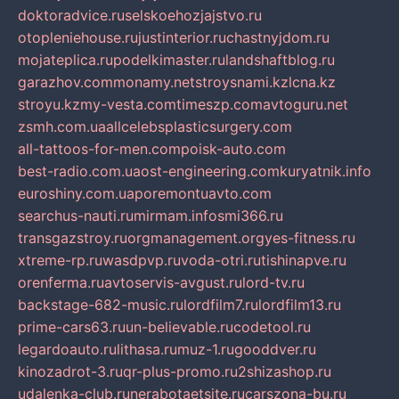
doktoradvice.ru
selskoehozjajstvo.ru
otopleniehouse.ru
justinterior.ru
chastnyjdom.ru
mojateplica.ru
podelkimaster.ru
landshaftblog.ru
garazhov.com
monamy.net
stroysnami.kz
lcna.kz
stroyu.kz
my-vesta.com
timeszp.com
avtoguru.net
zsmh.com.ua
allcelebsplasticsurgery.com
all-tattoos-for-men.com
poisk-auto.com
best-radio.com.ua
ost-engineering.com
kuryatnik.info
euroshiny.com.ua
poremontuavto.com
searchus-nauti.ru
mirmam.info
smi366.ru
transgazstroy.ru
orgmanagement.org
yes-fitness.ru
xtreme-rp.ru
wasdpvp.ru
voda-otri.ru
tishinapve.ru
orenferma.ru
avtoservis-avgust.ru
lord-tv.ru
backstage-682-music.ru
lordfilm7.ru
lordfilm13.ru
prime-cars63.ru
un-believable.ru
codetool.ru
legardoauto.ru
lithasa.ru
muz-1.ru
gooddver.ru
kinozadrot-3.ru
qr-plus-promo.ru
2shizashop.ru
udalenka-club.ru
nerabotaetsite.ru
carszona-bu.ru