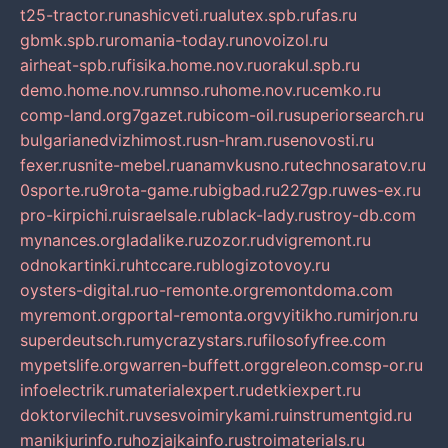
t25-tractor.ru
nashicveti.ru
alutex.spb.ru
fas.ru
gbmk.spb.ru
romania-today.ru
novoizol.ru
airheat-spb.ru
fisika.home.nov.ru
orakul.spb.ru
demo.home.nov.ru
mnso.ru
home.nov.ru
cemko.ru
comp-land.org
7gazet.ru
bicom-oil.ru
superiorsearch.ru
bulgarianedvizhimost.ru
sn-hram.ru
senovosti.ru
fexer.ru
snite-mebel.ru
anamvkusno.ru
technosaratov.ru
0sporte.ru
9rota-game.ru
bigbad.ru
227gp.ru
wes-ex.ru
pro-kirpichi.ru
israelsale.ru
black-lady.ru
stroy-db.com
mynances.org
ladalike.ru
zozor.ru
dvigremont.ru
odnokartinki.ru
htccare.ru
blogizotovoy.ru
oysters-digital.ru
o-remonte.org
remontdoma.com
myremont.org
portal-remonta.org
vyitikho.ru
mirjon.ru
superdeutsch.ru
mycrazystars.ru
filosofyfree.com
mypetslife.org
warren-buffett.org
greleon.com
sp-or.ru
infoelectrik.ru
materialexpert.ru
detkiexpert.ru
doktorvilechit.ru
vsesvoimirykami.ru
instrumentgid.ru
manikjurinfo.ru
hozjajkainfo.ru
stroimaterials.ru