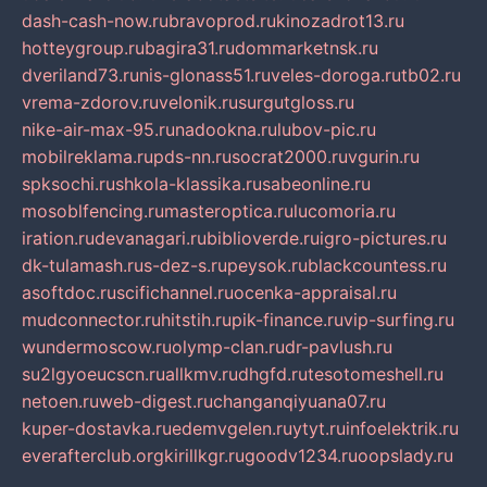
dash-cash-now.ru
bravoprod.ru
kinozadrot13.ru
hotteygroup.ru
bagira31.ru
dommarketnsk.ru
dveriland73.ru
nis-glonass51.ru
veles-doroga.ru
tb02.ru
vrema-zdorov.ru
velonik.ru
surgutgloss.ru
nike-air-max-95.ru
nadookna.ru
lubov-pic.ru
mobilreklama.ru
pds-nn.ru
socrat2000.ru
vgurin.ru
spksochi.ru
shkola-klassika.ru
sabeonline.ru
mosoblfencing.ru
masteroptica.ru
lucomoria.ru
iration.ru
devanagari.ru
biblioverde.ru
igro-pictures.ru
dk-tulamash.ru
s-dez-s.ru
peysok.ru
blackcountess.ru
asoftdoc.ru
scifichannel.ru
ocenka-appraisal.ru
mudconnector.ru
hitstih.ru
pik-finance.ru
vip-surfing.ru
wundermoscow.ru
olymp-clan.ru
dr-pavlush.ru
su2lgyoeucscn.ru
allkmv.ru
dhgfd.ru
tesotomeshell.ru
netoen.ru
web-digest.ru
changanqiyuana07.ru
kuper-dostavka.ru
edemvgelen.ru
ytyt.ru
infoelektrik.ru
everafterclub.org
kirillkgr.ru
goodv1234.ru
oopslady.ru