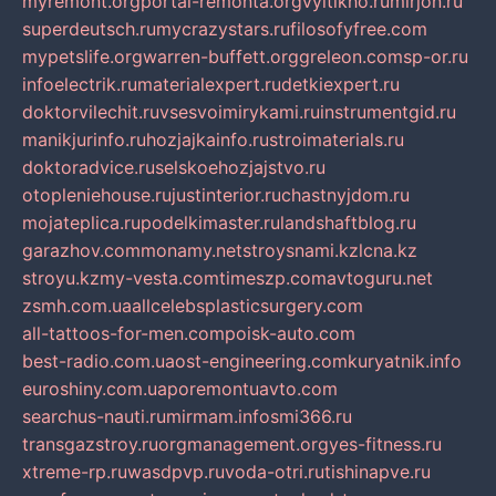
myremont.org
portal-remonta.org
vyitikho.ru
mirjon.ru
superdeutsch.ru
mycrazystars.ru
filosofyfree.com
mypetslife.org
warren-buffett.org
greleon.com
sp-or.ru
infoelectrik.ru
materialexpert.ru
detkiexpert.ru
doktorvilechit.ru
vsesvoimirykami.ru
instrumentgid.ru
manikjurinfo.ru
hozjajkainfo.ru
stroimaterials.ru
doktoradvice.ru
selskoehozjajstvo.ru
otopleniehouse.ru
justinterior.ru
chastnyjdom.ru
mojateplica.ru
podelkimaster.ru
landshaftblog.ru
garazhov.com
monamy.net
stroysnami.kz
lcna.kz
stroyu.kz
my-vesta.com
timeszp.com
avtoguru.net
zsmh.com.ua
allcelebsplasticsurgery.com
all-tattoos-for-men.com
poisk-auto.com
best-radio.com.ua
ost-engineering.com
kuryatnik.info
euroshiny.com.ua
poremontuavto.com
searchus-nauti.ru
mirmam.info
smi366.ru
transgazstroy.ru
orgmanagement.org
yes-fitness.ru
xtreme-rp.ru
wasdpvp.ru
voda-otri.ru
tishinapve.ru