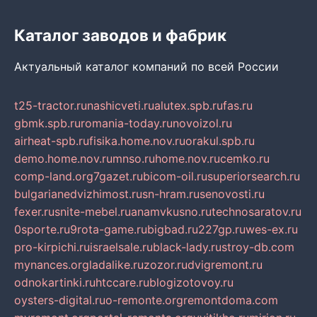
Каталог заводов и фабрик
Актуальный каталог компаний по всей России
t25-tractor.ru
nashicveti.ru
alutex.spb.ru
fas.ru
gbmk.spb.ru
romania-today.ru
novoizol.ru
airheat-spb.ru
fisika.home.nov.ru
orakul.spb.ru
demo.home.nov.ru
mnso.ru
home.nov.ru
cemko.ru
comp-land.org
7gazet.ru
bicom-oil.ru
superiorsearch.ru
bulgarianedvizhimost.ru
sn-hram.ru
senovosti.ru
fexer.ru
snite-mebel.ru
anamvkusno.ru
technosaratov.ru
0sporte.ru
9rota-game.ru
bigbad.ru
227gp.ru
wes-ex.ru
pro-kirpichi.ru
israelsale.ru
black-lady.ru
stroy-db.com
mynances.org
ladalike.ru
zozor.ru
dvigremont.ru
odnokartinki.ru
htccare.ru
blogizotovoy.ru
oysters-digital.ru
o-remonte.org
remontdoma.com