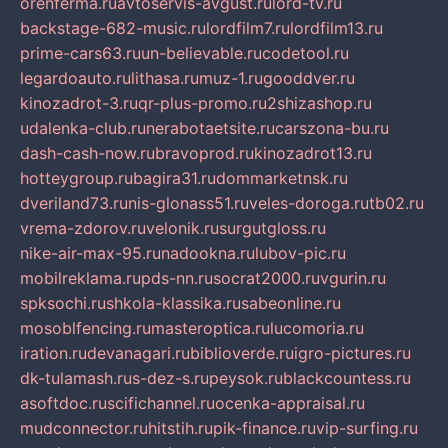
orenferma.ru
avtoservis-avgust.ru
lord-tv.ru
backstage-682-music.ru
lordfilm7.ru
lordfilm13.ru
prime-cars63.ru
un-believable.ru
codetool.ru
legardoauto.ru
lithasa.ru
muz-1.ru
gooddver.ru
kinozadrot-3.ru
qr-plus-promo.ru
2shizashop.ru
udalenka-club.ru
nerabotaetsite.ru
carszona-bu.ru
dash-cash-now.ru
bravoprod.ru
kinozadrot13.ru
hotteygroup.ru
bagira31.ru
dommarketnsk.ru
dveriland73.ru
nis-glonass51.ru
veles-doroga.ru
tb02.ru
vrema-zdorov.ru
velonik.ru
surgutgloss.ru
nike-air-max-95.ru
nadookna.ru
lubov-pic.ru
mobilreklama.ru
pds-nn.ru
socrat2000.ru
vgurin.ru
spksochi.ru
shkola-klassika.ru
sabeonline.ru
mosoblfencing.ru
masteroptica.ru
lucomoria.ru
iration.ru
devanagari.ru
biblioverde.ru
igro-pictures.ru
dk-tulamash.ru
s-dez-s.ru
peysok.ru
blackcountess.ru
asoftdoc.ru
scifichannel.ru
ocenka-appraisal.ru
mudconnector.ru
hitstih.ru
pik-finance.ru
vip-surfing.ru