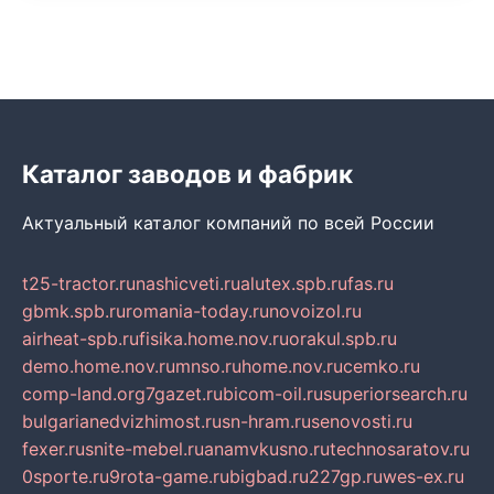
Каталог заводов и фабрик
Актуальный каталог компаний по всей России
t25-tractor.ru
nashicveti.ru
alutex.spb.ru
fas.ru
gbmk.spb.ru
romania-today.ru
novoizol.ru
airheat-spb.ru
fisika.home.nov.ru
orakul.spb.ru
demo.home.nov.ru
mnso.ru
home.nov.ru
cemko.ru
comp-land.org
7gazet.ru
bicom-oil.ru
superiorsearch.ru
bulgarianedvizhimost.ru
sn-hram.ru
senovosti.ru
fexer.ru
snite-mebel.ru
anamvkusno.ru
technosaratov.ru
0sporte.ru
9rota-game.ru
bigbad.ru
227gp.ru
wes-ex.ru