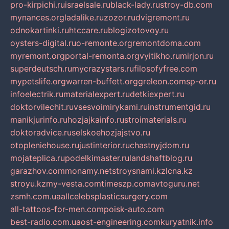
pro-kirpichi.ru
israelsale.ru
black-lady.ru
stroy-db.com
mynances.org
ladalike.ru
zozor.ru
dvigremont.ru
odnokartinki.ru
htccare.ru
blogizotovoy.ru
oysters-digital.ru
o-remonte.org
remontdoma.com
myremont.org
portal-remonta.org
vyitikho.ru
mirjon.ru
superdeutsch.ru
mycrazystars.ru
filosofyfree.com
mypetslife.org
warren-buffett.org
greleon.com
sp-or.ru
infoelectrik.ru
materialexpert.ru
detkiexpert.ru
doktorvilechit.ru
vsesvoimirykami.ru
instrumentgid.ru
manikjurinfo.ru
hozjajkainfo.ru
stroimaterials.ru
doktoradvice.ru
selskoehozjajstvo.ru
otopleniehouse.ru
justinterior.ru
chastnyjdom.ru
mojateplica.ru
podelkimaster.ru
landshaftblog.ru
garazhov.com
monamy.net
stroysnami.kz
lcna.kz
stroyu.kz
my-vesta.com
timeszp.com
avtoguru.net
zsmh.com.ua
allcelebsplasticsurgery.com
all-tattoos-for-men.com
poisk-auto.com
best-radio.com.ua
ost-engineering.com
kuryatnik.info