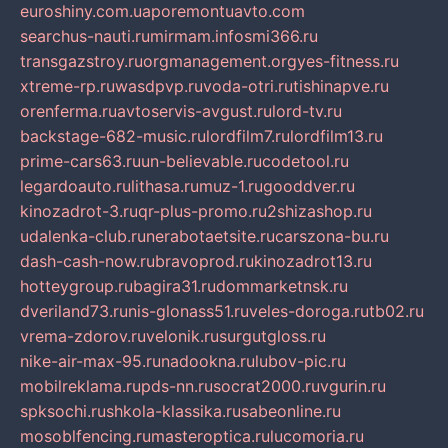
euroshiny.com.ua
poremontuavto.com
searchus-nauti.ru
mirmam.info
smi366.ru
transgazstroy.ru
orgmanagement.org
yes-fitness.ru
xtreme-rp.ru
wasdpvp.ru
voda-otri.ru
tishinapve.ru
orenferma.ru
avtoservis-avgust.ru
lord-tv.ru
backstage-682-music.ru
lordfilm7.ru
lordfilm13.ru
prime-cars63.ru
un-believable.ru
codetool.ru
legardoauto.ru
lithasa.ru
muz-1.ru
gooddver.ru
kinozadrot-3.ru
qr-plus-promo.ru
2shizashop.ru
udalenka-club.ru
nerabotaetsite.ru
carszona-bu.ru
dash-cash-now.ru
bravoprod.ru
kinozadrot13.ru
hotteygroup.ru
bagira31.ru
dommarketnsk.ru
dveriland73.ru
nis-glonass51.ru
veles-doroga.ru
tb02.ru
vrema-zdorov.ru
velonik.ru
surgutgloss.ru
nike-air-max-95.ru
nadookna.ru
lubov-pic.ru
mobilreklama.ru
pds-nn.ru
socrat2000.ru
vgurin.ru
spksochi.ru
shkola-klassika.ru
sabeonline.ru
mosoblfencing.ru
masteroptica.ru
lucomoria.ru