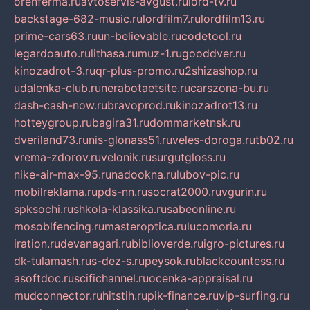
orenferma.ru
avtoservis-avgust.ru
lord-tv.ru
backstage-682-music.ru
lordfilm7.ru
lordfilm13.ru
prime-cars63.ru
un-believable.ru
codetool.ru
legardoauto.ru
lithasa.ru
muz-1.ru
gooddver.ru
kinozadrot-3.ru
qr-plus-promo.ru
2shizashop.ru
udalenka-club.ru
nerabotaetsite.ru
carszona-bu.ru
dash-cash-now.ru
bravoprod.ru
kinozadrot13.ru
hotteygroup.ru
bagira31.ru
dommarketnsk.ru
dveriland73.ru
nis-glonass51.ru
veles-doroga.ru
tb02.ru
vrema-zdorov.ru
velonik.ru
surgutgloss.ru
nike-air-max-95.ru
nadookna.ru
lubov-pic.ru
mobilreklama.ru
pds-nn.ru
socrat2000.ru
vgurin.ru
spksochi.ru
shkola-klassika.ru
sabeonline.ru
mosoblfencing.ru
masteroptica.ru
lucomoria.ru
iration.ru
devanagari.ru
biblioverde.ru
igro-pictures.ru
dk-tulamash.ru
s-dez-s.ru
peysok.ru
blackcountess.ru
asoftdoc.ru
scifichannel.ru
ocenka-appraisal.ru
mudconnector.ru
hitstih.ru
pik-finance.ru
vip-surfing.ru