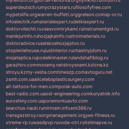
myremont.org
portal-remonta.org
vyitikho.ru
mirjon.ru
superdeutsch.ru
mycrazystars.ru
filosofyfree.com
mypetslife.org
warren-buffett.org
greleon.com
sp-or.ru
infoelectrik.ru
materialexpert.ru
detkiexpert.ru
doktorvilechit.ru
vsesvoimirykami.ru
instrumentgid.ru
manikjurinfo.ru
hozjajkainfo.ru
stroimaterials.ru
doktoradvice.ru
selskoehozjajstvo.ru
otopleniehouse.ru
justinterior.ru
chastnyjdom.ru
mojateplica.ru
podelkimaster.ru
landshaftblog.ru
garazhov.com
monamy.net
stroysnami.kz
lcna.kz
stroyu.kz
my-vesta.com
timeszp.com
avtoguru.net
zsmh.com.ua
allcelebsplasticsurgery.com
all-tattoos-for-men.com
poisk-auto.com
best-radio.com.ua
ost-engineering.com
kuryatnik.info
euroshiny.com.ua
poremontuavto.com
searchus-nauti.ru
mirmam.info
smi366.ru
transgazstroy.ru
orgmanagement.org
yes-fitness.ru
xtreme-rp.ru
wasdpvp.ru
voda-otri.ru
tishinapve.ru