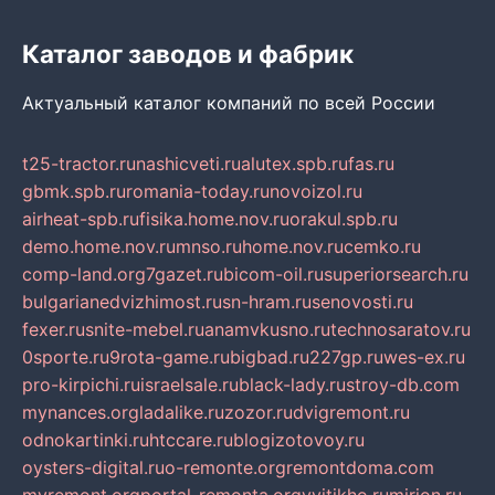
Каталог заводов и фабрик
Актуальный каталог компаний по всей России
t25-tractor.ru
nashicveti.ru
alutex.spb.ru
fas.ru
gbmk.spb.ru
romania-today.ru
novoizol.ru
airheat-spb.ru
fisika.home.nov.ru
orakul.spb.ru
demo.home.nov.ru
mnso.ru
home.nov.ru
cemko.ru
comp-land.org
7gazet.ru
bicom-oil.ru
superiorsearch.ru
bulgarianedvizhimost.ru
sn-hram.ru
senovosti.ru
fexer.ru
snite-mebel.ru
anamvkusno.ru
technosaratov.ru
0sporte.ru
9rota-game.ru
bigbad.ru
227gp.ru
wes-ex.ru
pro-kirpichi.ru
israelsale.ru
black-lady.ru
stroy-db.com
mynances.org
ladalike.ru
zozor.ru
dvigremont.ru
odnokartinki.ru
htccare.ru
blogizotovoy.ru
oysters-digital.ru
o-remonte.org
remontdoma.com