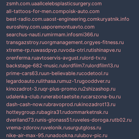
zsmh.com.ua
allcelebsplasticsurgery.com
all-tattoos-for-men.com
poisk-auto.com
best-radio.com.ua
ost-engineering.com
kuryatnik.info
euroshiny.com.ua
poremontuavto.com
searchus-nauti.ru
mirmam.info
smi366.ru
transgazstroy.ru
orgmanagement.org
yes-fitness.ru
xtreme-rp.ru
wasdpvp.ru
voda-otri.ru
tishinapve.ru
orenferma.ru
avtoservis-avgust.ru
lord-tv.ru
backstage-682-music.ru
lordfilm7.ru
lordfilm13.ru
prime-cars63.ru
un-believable.ru
codetool.ru
legardoauto.ru
lithasa.ru
muz-1.ru
gooddver.ru
kinozadrot-3.ru
qr-plus-promo.ru
2shizashop.ru
udalenka-club.ru
nerabotaetsite.ru
carszona-bu.ru
dash-cash-now.ru
bravoprod.ru
kinozadrot13.ru
hotteygroup.ru
bagira31.ru
dommarketnsk.ru
dveriland73.ru
nis-glonass51.ru
veles-doroga.ru
tb02.ru
vrema-zdorov.ru
velonik.ru
surgutgloss.ru
nike-air-max-95.ru
nadookna.ru
lubov-pic.ru