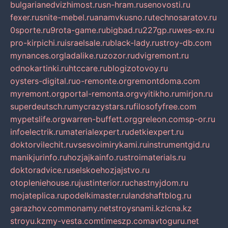
bulgarianedvizhimost.ru
sn-hram.ru
senovosti.ru
fexer.ru
snite-mebel.ru
anamvkusno.ru
technosaratov.ru
0sporte.ru
9rota-game.ru
bigbad.ru
227gp.ru
wes-ex.ru
pro-kirpichi.ru
israelsale.ru
black-lady.ru
stroy-db.com
mynances.org
ladalike.ru
zozor.ru
dvigremont.ru
odnokartinki.ru
htccare.ru
blogizotovoy.ru
oysters-digital.ru
o-remonte.org
remontdoma.com
myremont.org
portal-remonta.org
vyitikho.ru
mirjon.ru
superdeutsch.ru
mycrazystars.ru
filosofyfree.com
mypetslife.org
warren-buffett.org
greleon.com
sp-or.ru
infoelectrik.ru
materialexpert.ru
detkiexpert.ru
doktorvilechit.ru
vsesvoimirykami.ru
instrumentgid.ru
manikjurinfo.ru
hozjajkainfo.ru
stroimaterials.ru
doktoradvice.ru
selskoehozjajstvo.ru
otopleniehouse.ru
justinterior.ru
chastnyjdom.ru
mojateplica.ru
podelkimaster.ru
landshaftblog.ru
garazhov.com
monamy.net
stroysnami.kz
lcna.kz
stroyu.kz
my-vesta.com
timeszp.com
avtoguru.net