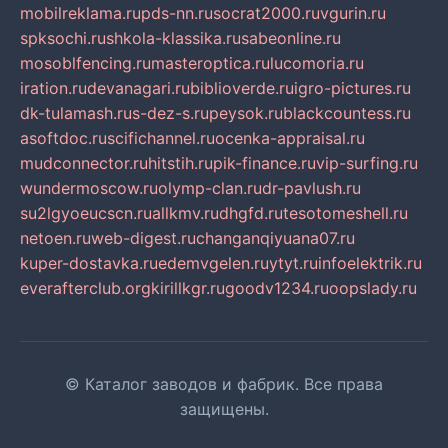
mobilreklama.ru
pds-nn.ru
socrat2000.ru
vgurin.ru
spksochi.ru
shkola-klassika.ru
sabeonline.ru
mosoblfencing.ru
masteroptica.ru
lucomoria.ru
iration.ru
devanagari.ru
biblioverde.ru
igro-pictures.ru
dk-tulamash.ru
s-dez-s.ru
peysok.ru
blackcountess.ru
asoftdoc.ru
scifichannel.ru
ocenka-appraisal.ru
mudconnector.ru
hitstih.ru
pik-finance.ru
vip-surfing.ru
wundermoscow.ru
olymp-clan.ru
dr-pavlush.ru
su2lgyoeucscn.ru
allkmv.ru
dhgfd.ru
tesotomeshell.ru
netoen.ru
web-digest.ru
changanqiyuana07.ru
kuper-dostavka.ru
edemvgelen.ru
ytyt.ru
infoelektrik.ru
everafterclub.org
kirillkgr.ru
goodv1234.ru
oopslady.ru
© Каталог заводов и фабрик. Все права
защищены.