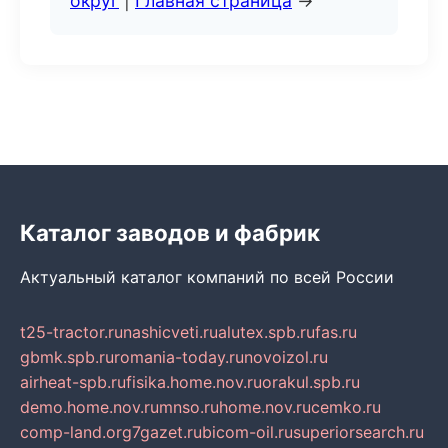
округ
|
Главная страница
→
Каталог заводов и фабрик
Актуальный каталог компаний по всей России
t25-tractor.ru
nashicveti.ru
alutex.spb.ru
fas.ru
gbmk.spb.ru
romania-today.ru
novoizol.ru
airheat-spb.ru
fisika.home.nov.ru
orakul.spb.ru
demo.home.nov.ru
mnso.ru
home.nov.ru
cemko.ru
comp-land.org
7gazet.ru
bicom-oil.ru
superiorsearch.ru