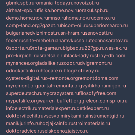
gbmk.spb.ru
romania-today.ru
novoizol.ru
airheat-spb.ru
fisika.home.nov.ru
orakul.spb.ru
demo.home.nov.ru
mnso.ru
home.nov.ru
cemko.ru
comp-land.org
7gazet.ru
bicom-oil.ru
superiorsearch.ru
bulgarianedvizhimost.ru
sn-hram.ru
senovosti.ru
fexer.ru
snite-mebel.ru
anamvkusno.ru
technosaratov.ru
0sporte.ru
9rota-game.ru
bigbad.ru
227gp.ru
wes-ex.ru
pro-kirpichi.ru
israelsale.ru
black-lady.ru
stroy-db.com
mynances.org
ladalike.ru
zozor.ru
dvigremont.ru
odnokartinki.ru
htccare.ru
blogizotovoy.ru
oysters-digital.ru
o-remonte.org
remontdoma.com
myremont.org
portal-remonta.org
vyitikho.ru
mirjon.ru
superdeutsch.ru
mycrazystars.ru
filosofyfree.com
mypetslife.org
warren-buffett.org
greleon.com
sp-or.ru
infoelectrik.ru
materialexpert.ru
detkiexpert.ru
doktorvilechit.ru
vsesvoimirykami.ru
instrumentgid.ru
manikjurinfo.ru
hozjajkainfo.ru
stroimaterials.ru
doktoradvice.ru
selskoehozjajstvo.ru