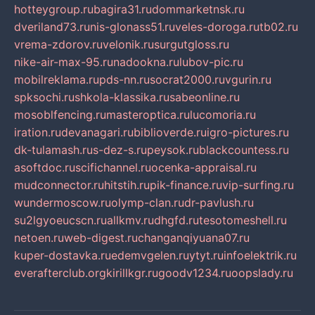
hotteygroup.ru
bagira31.ru
dommarketnsk.ru
dveriland73.ru
nis-glonass51.ru
veles-doroga.ru
tb02.ru
vrema-zdorov.ru
velonik.ru
surgutgloss.ru
nike-air-max-95.ru
nadookna.ru
lubov-pic.ru
mobilreklama.ru
pds-nn.ru
socrat2000.ru
vgurin.ru
spksochi.ru
shkola-klassika.ru
sabeonline.ru
mosoblfencing.ru
masteroptica.ru
lucomoria.ru
iration.ru
devanagari.ru
biblioverde.ru
igro-pictures.ru
dk-tulamash.ru
s-dez-s.ru
peysok.ru
blackcountess.ru
asoftdoc.ru
scifichannel.ru
ocenka-appraisal.ru
mudconnector.ru
hitstih.ru
pik-finance.ru
vip-surfing.ru
wundermoscow.ru
olymp-clan.ru
dr-pavlush.ru
su2lgyoeucscn.ru
allkmv.ru
dhgfd.ru
tesotomeshell.ru
netoen.ru
web-digest.ru
changanqiyuana07.ru
kuper-dostavka.ru
edemvgelen.ru
ytyt.ru
infoelektrik.ru
everafterclub.org
kirillkgr.ru
goodv1234.ru
oopslady.ru