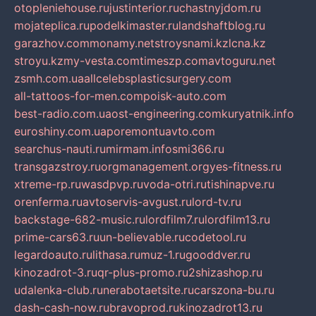
otopleniehouse.ru
justinterior.ru
chastnyjdom.ru
mojateplica.ru
podelkimaster.ru
landshaftblog.ru
garazhov.com
monamy.net
stroysnami.kz
lcna.kz
stroyu.kz
my-vesta.com
timeszp.com
avtoguru.net
zsmh.com.ua
allcelebsplasticsurgery.com
all-tattoos-for-men.com
poisk-auto.com
best-radio.com.ua
ost-engineering.com
kuryatnik.info
euroshiny.com.ua
poremontuavto.com
searchus-nauti.ru
mirmam.info
smi366.ru
transgazstroy.ru
orgmanagement.org
yes-fitness.ru
xtreme-rp.ru
wasdpvp.ru
voda-otri.ru
tishinapve.ru
orenferma.ru
avtoservis-avgust.ru
lord-tv.ru
backstage-682-music.ru
lordfilm7.ru
lordfilm13.ru
prime-cars63.ru
un-believable.ru
codetool.ru
legardoauto.ru
lithasa.ru
muz-1.ru
gooddver.ru
kinozadrot-3.ru
qr-plus-promo.ru
2shizashop.ru
udalenka-club.ru
nerabotaetsite.ru
carszona-bu.ru
dash-cash-now.ru
bravoprod.ru
kinozadrot13.ru