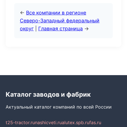
←
Все компании в регионе
Северо-Западный федеральный
округ
|
Главная страница
→
Каталог заводов и фабрик
Актуальный каталог компаний по всей России
t25-tractor.ru
nashicveti.ru
alutex.spb.ru
fas.ru